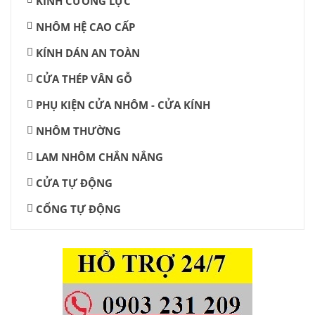
KÍNH CƯỜNG LỰC
NHÔM HỆ CAO CẤP
KÍNH DÁN AN TOÀN
CỬA THÉP VÂN GỖ
PHỤ KIỆN CỬA NHÔM - CỬA KÍNH
NHÔM THƯỜNG
LAM NHÔM CHẮN NẮNG
CỬA TỰ ĐỘNG
CỔNG TỰ ĐỘNG