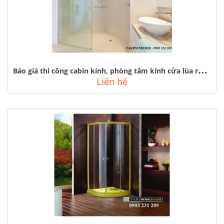
B
áo giá thi công cabin kính, phòng tắm kính cửa lùa rẻ đẹp tại hà nội
Liên hệ