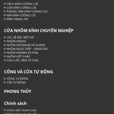
VÁCH KÍNH CƯỜNG LỰC
CỬA KÍNH CƯỜNG LỰC
PHÒNG TẮM KÍNH CƯỜNG LỰC
MÁI KÍNH CƯỜNG LỰC
KÍNH TRANG TRÍ
CỬA NHÔM KÍNH CHUYÊN NGHIỆP
CÁC HỆ ĐẶC BIỆT VIP
NHÔM XINGFA
NHÔM ZHONGKAI VÀ QUEEN
NHÔM NGỌC DIỆP - DINOSTAR
NHÔM KENWIN VÀ PMA
NHÔM VIỆT PHÁP
CỬA LƯỚI, RÈM TỔ ONG
CỔNG VÀ CỬA TỰ ĐỘNG
CỔNG TỰ ĐỘNG
CỬA TỰ ĐỘNG
PHONG THỦY
Chính sách
Chính sách thanh toán
Chính sách vận chuyển