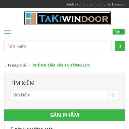
Danh sách mong muốn
Tài khoản
0
Menu
Trang chủ
PHÒNG TẮM KÍNH CƯỜNG LỰC
TÌM KIẾM
SẢN PHẨM