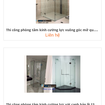
T
hi công phòng tắm kính cường lực vuông góc mở quay tại hà nội, hcm
Liên hệ
T
hi công phòng tắm kính cường lực vát cạnh bản lề 135 độ tại hà nội