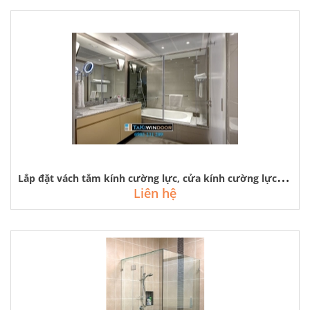
L
ắp đặt vách tắm kính cường lực, cửa kính cường lực cho bồn tắm
Liên hệ