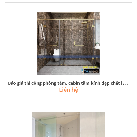
B
áo giá thi công phòng tắm, cabin tắm kính đẹp chất lượng tại hà nội
Liên hệ