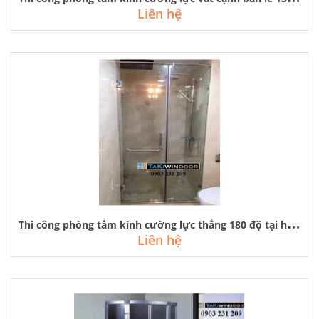
Liên hệ
T
hi công phòng tắm kính cường lực thẳng 180 độ tại hà nội, hcm
Liên hệ