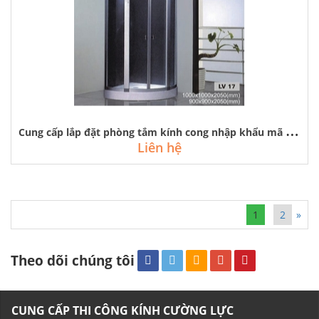
C
ung cấp lắp đặt phòng tắm kính cong nhập khẩu mã lv-17 tại cổ nhuế
Liên hệ
1
2
»
Theo dõi chúng tôi
CUNG CẤP THI CÔNG KÍNH CƯỜNG LỰC