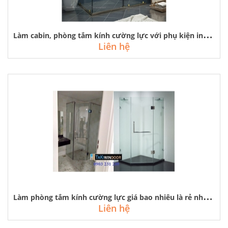
L
àm cabin, phòng tắm kính cường lực với phụ kiện inox vàng gương
Liên hệ
L
àm phòng tắm kính cường lực giá bao nhiêu là rẻ nhất tại hà nội, hcm
Liên hệ