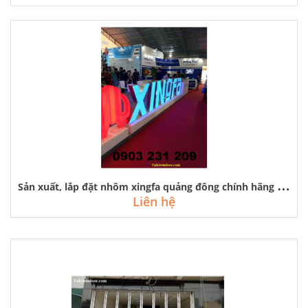
S
ản xuất, lắp đặt nhôm xingfa quảng đông chính hãng tem đỏ
Liên hệ