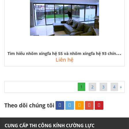
T
ìm hiểu nhôm xingfa hệ 55 và nhôm xingfa hệ 93 chính hãng quảng đông
Liên hệ
1
2
3
4
»
Theo dõi chúng tôi
CUNG CẤP THI CÔNG KÍNH CƯỜNG LỰC