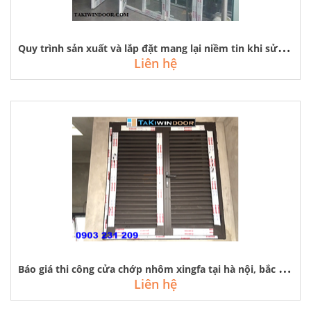
Q
uy trình sản xuất và lắp đặt mang lại niềm tin khi sử dụng cửa nhôm xingfa
Liên hệ
B
áo giá thi công cửa chớp nhôm xingfa tại hà nội, bắc ninh quảng ninh
Liên hệ