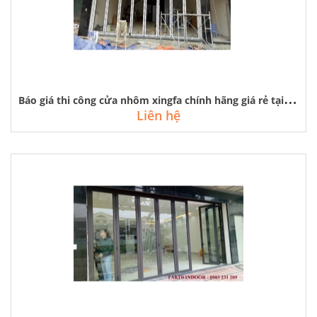
B
áo giá thi công cửa nhôm xingfa chính hãng giá rẻ tại hà nội
Liên hệ