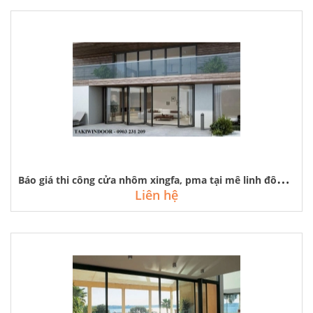
B
áo giá thi công cửa nhôm xingfa, pma tại mê linh đông anh từ liêm
Liên hệ