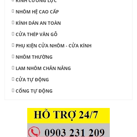
KÍNH CƯỜNG LỰC
NHÔM HỆ CAO CẤP
KÍNH DÁN AN TOÀN
CỬA THÉP VÂN GỖ
PHỤ KIỆN CỬA NHÔM - CỬA KÍNH
NHÔM THƯỜNG
LAM NHÔM CHẮN NẮNG
CỬA TỰ ĐỘNG
CỔNG TỰ ĐỘNG