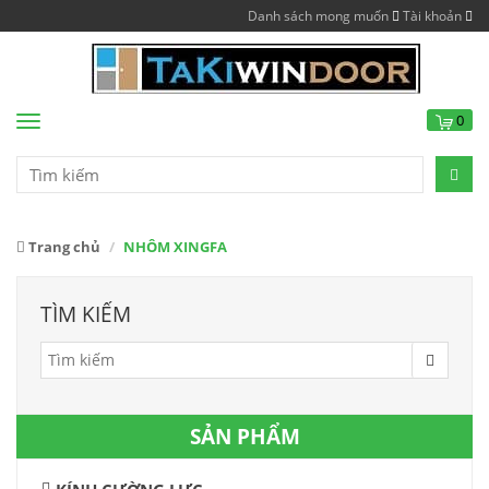
Danh sách mong muốn
Tài khoản
0
Menu
Trang chủ
NHÔM XINGFA
TÌM KIẾM
SẢN PHẨM