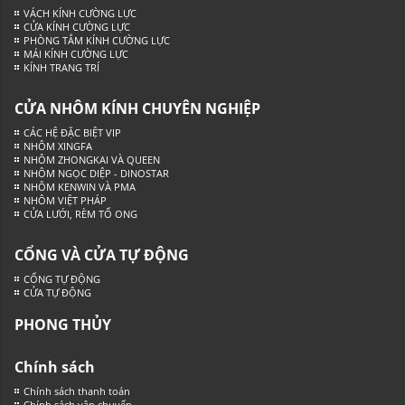
VÁCH KÍNH CƯỜNG LỰC
CỬA KÍNH CƯỜNG LỰC
PHÒNG TẮM KÍNH CƯỜNG LỰC
MÁI KÍNH CƯỜNG LỰC
KÍNH TRANG TRÍ
CỬA NHÔM KÍNH CHUYÊN NGHIỆP
CÁC HỆ ĐẶC BIỆT VIP
NHÔM XINGFA
NHÔM ZHONGKAI VÀ QUEEN
NHÔM NGỌC DIỆP - DINOSTAR
NHÔM KENWIN VÀ PMA
NHÔM VIỆT PHÁP
CỬA LƯỚI, RÈM TỔ ONG
CỔNG VÀ CỬA TỰ ĐỘNG
CỔNG TỰ ĐỘNG
CỬA TỰ ĐỘNG
PHONG THỦY
Chính sách
Chính sách thanh toán
Chính sách vận chuyển