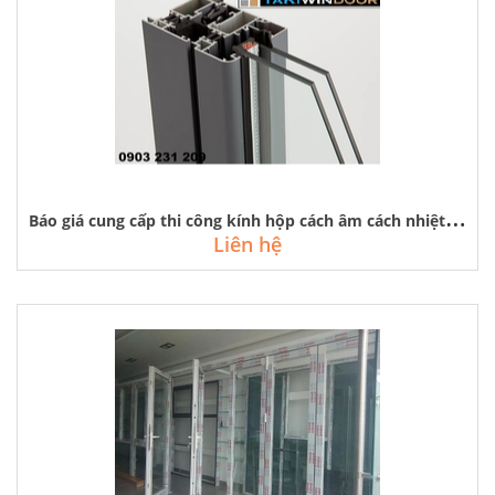
B
áo giá cung cấp thi công kính hộp cách âm cách nhiệt của hải long
Liên hệ