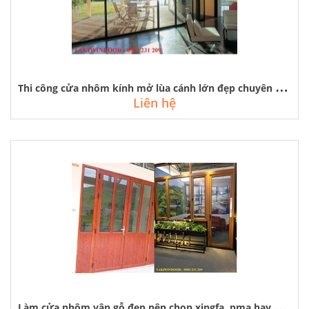
T
hi công cửa nhôm kính mở lùa cánh lớn đẹp chuyên nghiệp tại hà nội
Liên hệ
L
àm cửa nhôm vân gỗ đẹp nên chọn xingfa, pma hay cửa nhôm kenwin