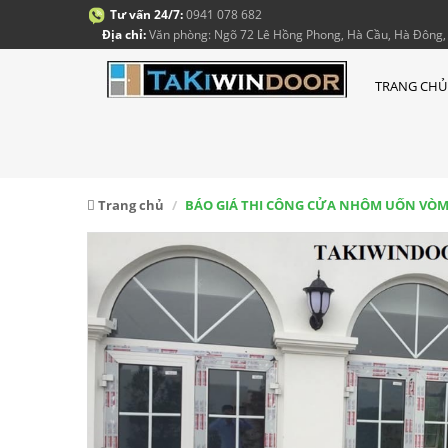
Tư vấn 24/7:
0941 078 682
Địa chỉ:
Văn phòng: Ngõ 72 Lê Hồng Phong, Hà Cầu, Hà Đông, 
TRANG CHỦ
Trang chủ
BÁO GIÁ THI CÔNG CỬA NHÔM UỐN VÒM 