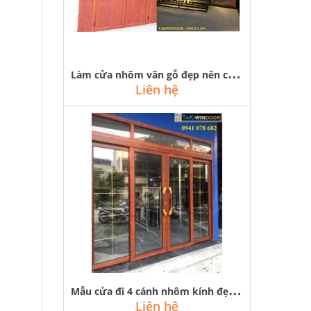
L
àm cửa nhôm vân gỗ đẹp nên chọn xingfa, pma hay cửa nhôm kenwin
Liên hệ
M
ẫu cửa đi 4 cánh nhôm kính đẹp cho mặt tiền, phòng ngủ, ban công
Liên hệ