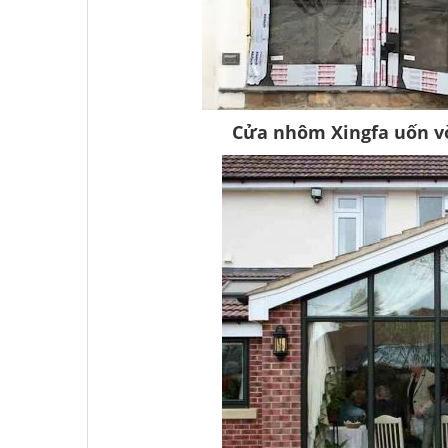
Cửa nhôm Xingfa uốn vò