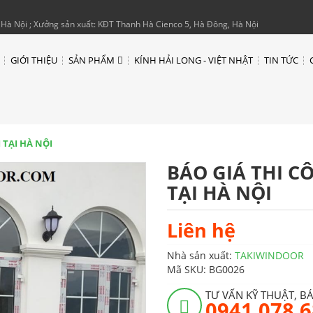
Hà Nội ; Xưởng sản xuất: KĐT Thanh Hà Cienco 5, Hà Đông, Hà Nội
GIỚI THIỆU
SẢN PHẨM
KÍNH HẢI LONG - VIỆT NHẬT
TIN TỨC
TẠI HÀ NỘI
BÁO GIÁ THI 
TẠI HÀ NỘI
Liên hệ
Nhà sản xuất:
TAKIWINDOOR
Mã SKU:
BG0026
TƯ VẤN KỸ THUẬT, B
0941 078 