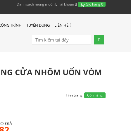
Danh sách mong muốn
Tài khoản
Giỏ hàng
0
CÔNG TRÌNH
TUYỂN DỤNG
LIÊN HỆ
CÔNG CỬA NHÔM UỐN VÒM
Tình trạng:
Còn hàng
ÁO GIÁ
682