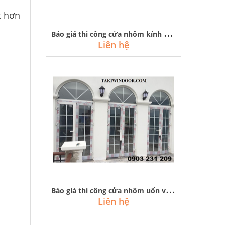
t hơn
B
áo giá thi công cửa nhôm kính vân gỗ rẻ, đẹp tại hà nội
Liên hệ
B
áo giá thi công cửa nhôm uốn vòm tại hà nội
Liên hệ