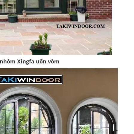
 nhôm Xingfa uốn vòm