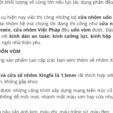
 khối lượng vô cùng lớn nếu lực tác dụng phân đều
 cụ hiện nay việc thi công những bộ
cửa nhôm uốn
 cửa nhôm hệ mà chúng tôi đang thi công như
cửa 
nwin, cửa nhôm Việt Pháp
đều
uốn vòm
được. Đặc
 với
kính dán an toàn
,
kính cường lực
,
kính hộp
o ngôi nhà thân yêu.
 UỐN VÒM
ng sản phẩm cao cấp (các bạn xem thêm về nhôm X
 và cửa sổ nhôm Xingfa là 1,5mm
rất thích hợp với
, không gấp khúc
được những công trình xây dựng mang kiến trúc cổ
 thống dễ mối mọt, nhanh mất màu sơn hay cửa nhự
 nâu sần ánh kim, màu ghi, màu trắng sứ, màu đen