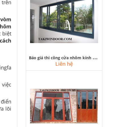
 trên
 vòm
nhôm
 biệt
 cách
B
áo giá thi công cửa nhôm kính việt pháp đẹp giá rẻ tại hà nội
Liên hệ
ingfa
 việc
 điển
a lõi