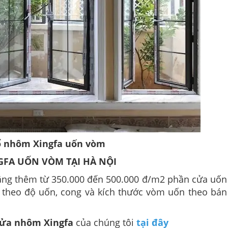
ổ nhôm Xingfa uốn vòm
GFA UỐN VÒM TẠI HÀ NỘI
tăng thêm từ 350.000 đến 500.000 đ/m2 phần cửa uố
ùy theo độ uốn, cong và kích thước vòm uốn theo bán
ửa nhôm Xingfa
của chúng tôi
tại đây