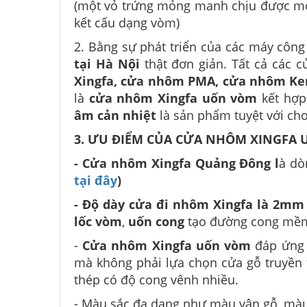
(một vỏ trứng mỏng manh chịu được một
kết cấu dạng vòm)
2. Bằng sự phát triển của các máy công
tại Hà Nội
thật đơn giản. Tất cả các
Xingfa, cửa nhôm PMA, cửa nhôm Ke
là
cửa nhôm Xingfa uốn vòm
kết hợp
âm cản nhiệt
là sản phẩm tuyệt với ch
3. ƯU ĐIỂM CỦA CỬA NHÔM XINGFA
- Cửa nhôm Xingfa Quảng Đông l
à dò
tại đây
)
- Độ dày cửa đi nhôm Xingfa là 2mm
lốc vòm
,
uốn cong
tạo đường cong mềm
-
Cửa nhôm Xingfa uốn vòm
đáp ứng 
mà không phải lựa chọn cửa gỗ truyền
thép có độ cong vênh nhiều.
- Màu sắc đa dạng như màu vân gỗ, màu