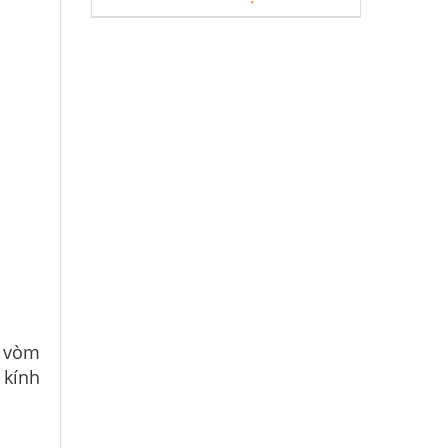
n vòm
 kính