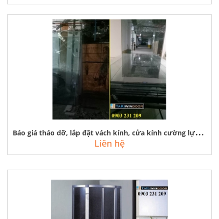
B
áo giá tháo dỡ, lắp đặt vách kính, cửa kính cường lực tại royal city
Liên hệ