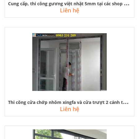
C
ung cấp, thi công gương việt nhật 5mm tại các shop thời trang hà nội
Liên hệ
T
hi công cửa chớp nhôm xingfa và cửa trượt 2 cánh tại riverside garden
Liên hệ