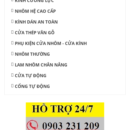
KÍNH CƯỜNG LỰC
NHÔM HỆ CAO CẤP
KÍNH DÁN AN TOÀN
CỬA THÉP VÂN GỖ
PHỤ KIỆN CỬA NHÔM - CỬA KÍNH
NHÔM THƯỜNG
LAM NHÔM CHẮN NẮNG
CỬA TỰ ĐỘNG
CỔNG TỰ ĐỘNG