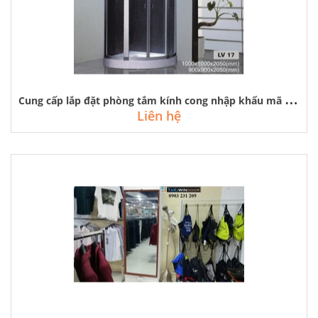
C
ung cấp lắp đặt phòng tắm kính cong nhập khẩu mã lv-17 tại cổ nhuế
Liên hệ