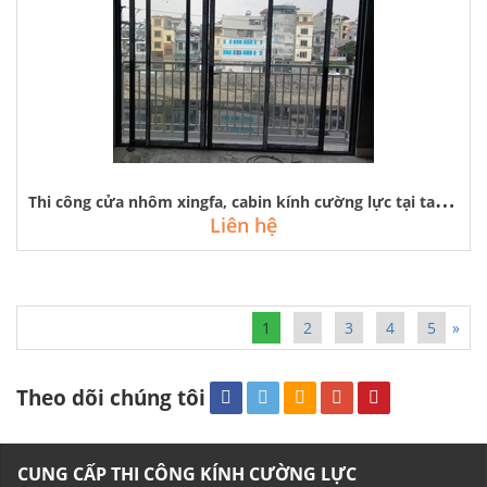
T
hi công cửa nhôm xingfa, cabin kính cường lực tại tam hiệp thanh trì
Liên hệ
1
2
3
4
5
»
Theo dõi chúng tôi
CUNG CẤP THI CÔNG KÍNH CƯỜNG LỰC