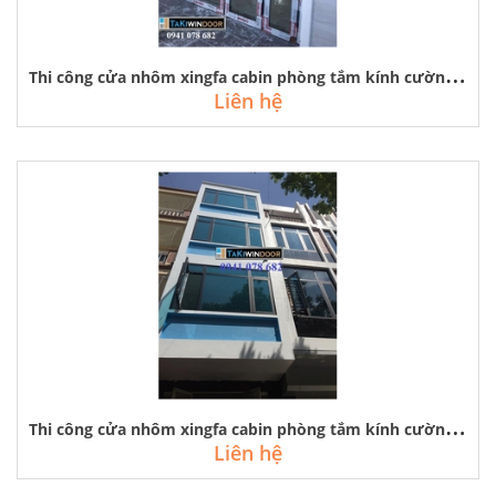
T
hi công cửa nhôm xingfa cabin phòng tắm kính cường lực tại hoài đức
Liên hệ
T
hi công cửa nhôm xingfa cabin phòng tắm kính cường lực tại thường tín
Liên hệ