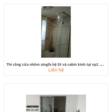
T
hi công cửa nhôm xingfa hệ 55 và cabin kính tại vp2 bán đảo linh đàm
Liên hệ