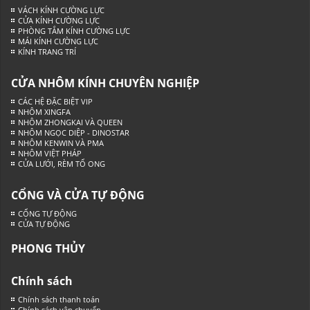
VÁCH KÍNH CƯỜNG LỰC
CỬA KÍNH CƯỜNG LỰC
PHÒNG TẮM KÍNH CƯỜNG LỰC
MÁI KÍNH CƯỜNG LỰC
KÍNH TRANG TRÍ
CỬA NHÔM KÍNH CHUYÊN NGHIỆP
CÁC HỆ ĐẶC BIỆT VIP
NHÔM XINGFA
NHÔM ZHONGKAI VÀ QUEEN
NHÔM NGỌC DIỆP - DINOSTAR
NHÔM KENWIN VÀ PMA
NHÔM VIỆT PHÁP
CỬA LƯỚI, RÈM TỔ ONG
CỔNG VÀ CỬA TỰ ĐỘNG
CỔNG TỰ ĐỘNG
CỬA TỰ ĐỘNG
PHONG THỦY
Chính sách
Chính sách thanh toán
Chính sách vận chuyển