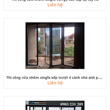
Liên hệ
T
hi công cửa nhôm xingfa xếp trượt 4 cánh nhà anh phương - tây hồ, hà nội
Liên hệ