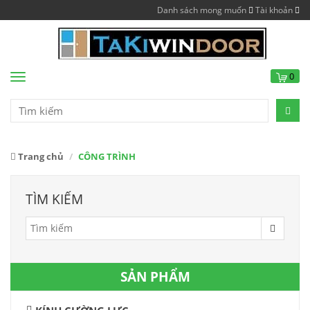
Danh sách mong muốn
Tài khoản
0
Menu
Trang chủ
CÔNG TRÌNH
TÌM KIẾM
SẢN PHẨM