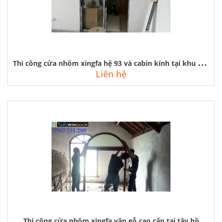
T
hi công cửa nhôm xingfa hệ 93 và cabin kính tại khu ngoại giao đoàn
Liên hệ
Thi công cửa nhôm xingfa vân gỗ cao cấp tại tây hồ