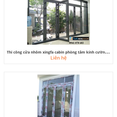
T
hi công cửa nhôm xingfa cabin phòng tắm kính cường lực rẻ tại hà đông
Liên hệ