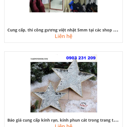
C
ung cấp, thi công gương việt nhật 5mm tại các shop thời trang hà nội
Liên hệ
B
áo giá cung cấp kính rạn, kính phun cát trong trang trí nội thất
Liên hệ