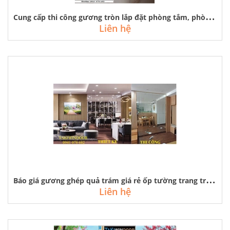
C
ung cấp thi công gương tròn lắp đặt phòng tắm, phòng ngủ, salon tóc
Liên hệ
B
áo giá gương ghép quả trám giá rẻ ốp tường trang trí phòng khách, ăn
Liên hệ