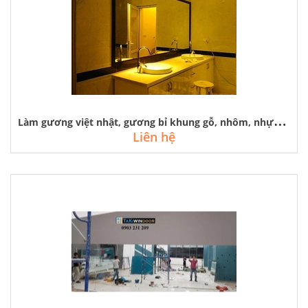
L
àm gương việt nhật, gương bỉ khung gỗ, nhôm, nhựa, inox rẻ đẹp tại hà nội
Liên hệ