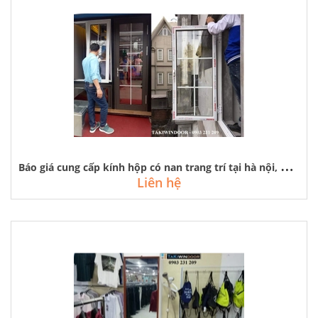
B
áo giá cung cấp kính hộp có nan trang trí tại hà nội, quảng ninh
Liên hệ