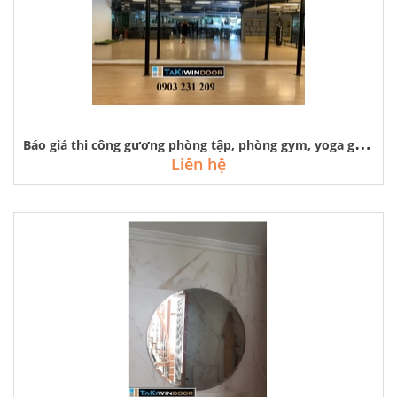
B
áo giá thi công gương phòng tập, phòng gym, yoga giá rẻ tại hà nội
Liên hệ