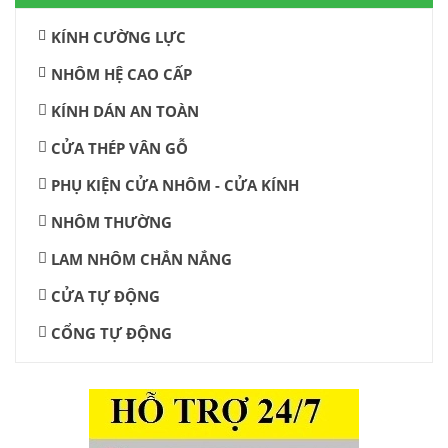
KÍNH CƯỜNG LỰC
NHÔM HỆ CAO CẤP
KÍNH DÁN AN TOÀN
CỬA THÉP VÂN GỖ
PHỤ KIỆN CỬA NHÔM - CỬA KÍNH
NHÔM THƯỜNG
LAM NHÔM CHẮN NẮNG
CỬA TỰ ĐỘNG
CỔNG TỰ ĐỘNG