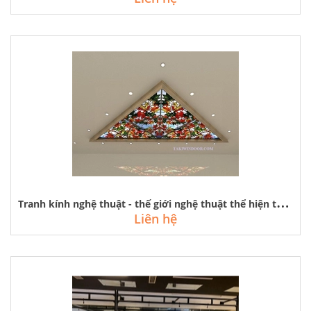
T
ranh kính nghệ thuật - thế giới nghệ thuật thể hiện trên kính
Liên hệ