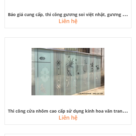
B
áo giá cung cấp, thi công gương soi việt nhật, gương bỉ giá rẻ
Liên hệ
T
hi công cửa nhôm cao cấp sử dụng kính hoa văn trang trí tại hà nội
Liên hệ