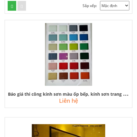
Sắp xếp:
B
áo giá thi công kính sơn màu ốp bếp, kính sơn trang trí giá rẻ
Liên hệ