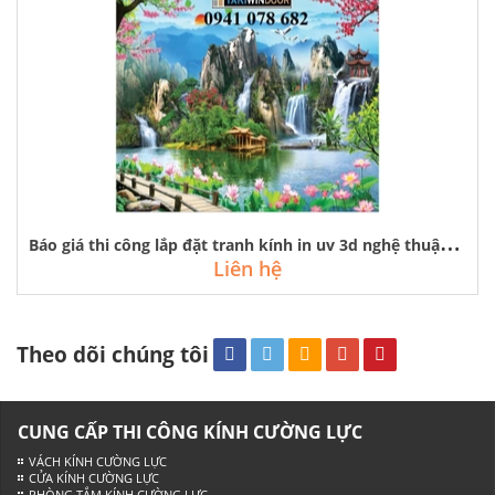
B
áo giá thi công lắp đặt tranh kính in uv 3d nghệ thuật giá rẻ
Liên hệ
Theo dõi chúng tôi
CUNG CẤP THI CÔNG KÍNH CƯỜNG LỰC
VÁCH KÍNH CƯỜNG LỰC
CỬA KÍNH CƯỜNG LỰC
PHÒNG TẮM KÍNH CƯỜNG LỰC