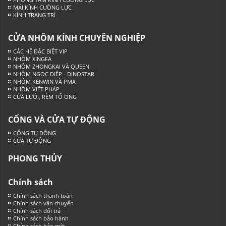
MÁI KÍNH CƯỜNG LỰC
KÍNH TRANG TRÍ
CỬA NHÔM KÍNH CHUYÊN NGHIỆP
CÁC HỆ ĐẶC BIỆT VIP
NHÔM XINGFA
NHÔM ZHONGKAI VÀ QUEEN
NHÔM NGỌC DIỆP - DINOSTAR
NHÔM KENWIN VÀ PMA
NHÔM VIỆT PHÁP
CỬA LƯỚI, RÈM TỔ ONG
CỔNG VÀ CỬA TỰ ĐỘNG
CỔNG TỰ ĐỘNG
CỬA TỰ ĐỘNG
PHONG THỦY
Chính sách
Chính sách thanh toán
Chính sách vận chuyển
Chính sách đổi trả
Chính sách bảo hành
Chính sách bảo mật