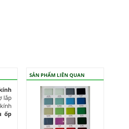
SẢN PHẨM LIÊN QUAN
kính
ợ lắp
 kính
u ốp