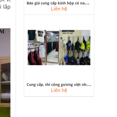
B
áo giá cung cấp kính hộp có nan trang trí tại hà nội, quảng ninh
i lắp
Liên hệ
C
ung cấp, thi công gương việt nhật 5mm tại các shop thời trang hà nội
Liên hệ