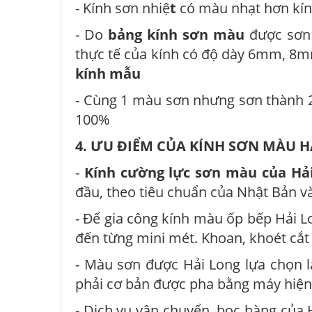
- Kính sơn nhiệ
t
có màu nhạt hơn kí
- Do
bảng kính sơn màu
được sơn
thực tế của kính có độ dày 6mm, 8
kính mẫu
- Cùng 1 màu sơn nhưng sơn thành 2
100%
4. ƯU ĐIỂM CỦA KÍNH SƠN MÀU H
-
Kính cường lực sơn màu của Hả
đầu, theo tiêu chuẩn của Nhật Bản v
- Để gia công kính màu ốp bếp Hải 
đến từng mini mét. Khoan, khoét cắ
- Màu sơn được Hải Long lựa chọn l
phải cơ bản được pha bằng máy hiện
- Dịch vụ vận chuyển, bọc hàng của