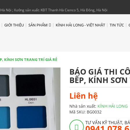
Hà Nội ; Xưởng sản xuất: KĐT Thanh Hà Cienco 5, Hà Đông, Hà Nội
GIỚI THIỆU
SẢN PHẨM
KÍNH HẢI LONG - VIỆT NHẬT
TIN TỨC
, KÍNH SƠN TRANG TRÍ GIÁ RẺ
BÁO GIÁ THI C
BẾP, KÍNH SƠN
Liên hệ
Nhà sản xuất:
KÍNH HẢI LONG
Mã SKU:
BG0032
TƯ VẤN KỸ THUẬT, B
0941 078 