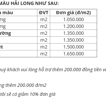
 MÀU HẢI LONG NHƯ SAU:
ơn màu
ĐVT
Đơn giá (đ/m2)
ờng
m2
1.050.000
ờng
m2
1.200.000
hường
m2
1.350.000
m2
1.350.000
ệt
m2
1.500.000
t
m2
1.650.000
uý khách vui lòng hỗ trợ thêm 200.000 đồng tiền 
cộng thêm 200.000 đ/m2
 tôi sẽ có giảm 10% đơn giá