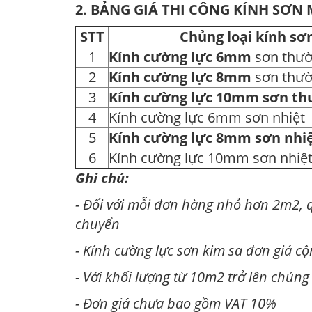
2. BẢNG GIÁ THI CÔNG KÍNH SƠN
STT
Chủng loại kính s
1
Kính cường lực 6mm
sơn thư
2
Kính cường lực 8mm
sơn thư
3
Kính cường lực 10mm sơn t
4
Kính cường lực 6mm sơn nhiệt
5
Kính cường lực 8mm sơn nhi
6
Kính cường lực 10mm sơn nhiệ
Ghi chú:
- Đối với mỗi đơn hàng nhỏ hơn 2m2, q
chuyển
- Kính cường lực sơn kim sa đơn giá 
- Với khối lượng từ 10m2 trở lên chúng
- Đơn giá chưa bao gồm VAT 10%