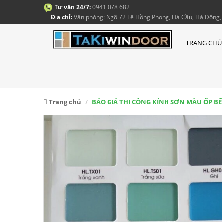
Tư vấn 24/7:
0941 078 682
Địa chỉ:
Văn phòng: Ngõ 72 Lê Hồng Phong, Hà Cầu, Hà Đông, 
TRANG CHỦ
Trang chủ
BÁO GIÁ THI CÔNG KÍNH SƠN MÀU ỐP BẾP