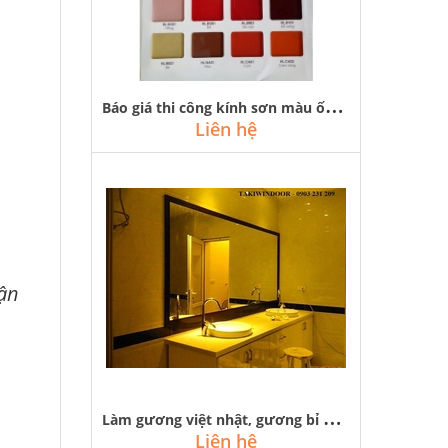
B
áo giá thi công kính sơn màu ốp bếp, kính sơn trang trí giá rẻ
Liên hệ
vận
L
àm gương việt nhật, gương bỉ khung gỗ, nhôm, nhựa, inox rẻ đẹp tại hà nội
Liên hệ