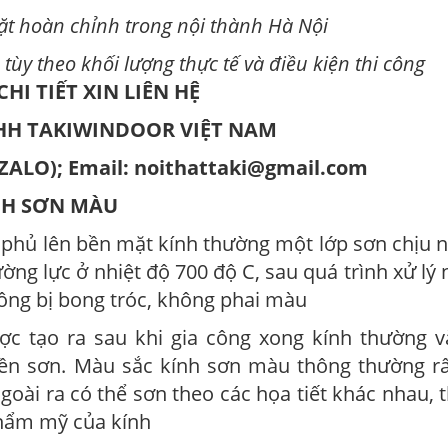
ặt hoàn chỉnh trong nội thành Hà Nội
 tùy theo khối lượng thực tế và điều kiện thi công
CHI TIẾT XIN LIÊN HỆ
HH TAKIWINDOOR VIỆT NAM
 (ZALO); Email: noithattaki@gmail.com
ÍNH SƠN MÀU
 phủ lên bền mặt kính thường một lớp sơn chịu n
ờng lực ở nhiệt độ 700 độ C, sau quá trình xử lý 
ông bị bong tróc, không phai màu
c tạo ra sau khi gia công xong kính thường và
ền sơn. Màu sắc kính sơn màu thông thường rấ
goài ra có thể sơn theo các họa tiết khác nhau,
thẩm mỹ của kính