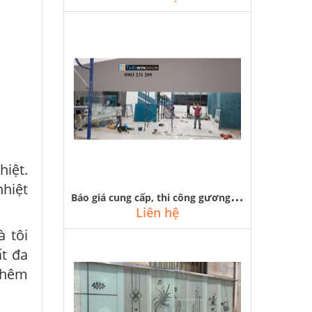
hiệt.
nhiệt
B
áo giá cung cấp, thi công gương soi việt nhật, gương bỉ giá rẻ
Liên hệ
 tôi
t đa
 thêm