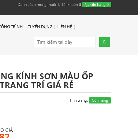
Danh sách mong muốn
Tài khoản
Giỏ hàng
0
CÔNG TRÌNH
TUYỂN DỤNG
LIÊN HỆ
ÔNG KÍNH SƠN MÀU ỐP
 TRANG TRÍ GIÁ RẺ
Tình trạng:
Còn hàng
ÁO GIÁ
682