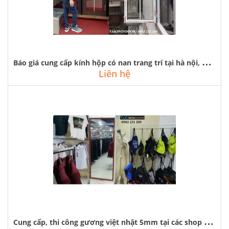
B
áo giá cung cấp kính hộp có nan trang trí tại hà nội, quảng ninh
Liên hệ
C
ung cấp, thi công gương việt nhật 5mm tại các shop thời trang hà nội