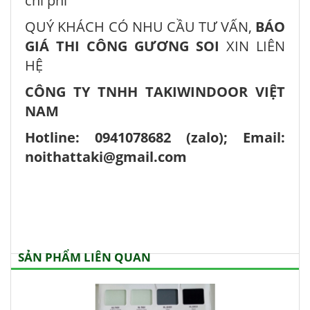
chi phí
QUÝ KHÁCH CÓ NHU CẦU TƯ VẤN,
BÁO
GIÁ THI CÔNG GƯƠNG SOI
XIN LIÊN
HỆ
CÔNG TY TNHH TAKIWINDOOR VIỆT
NAM
Hotline: 0941078682 (zalo); Email:
noithattaki@gmail.com
SẢN PHẨM LIÊN QUAN