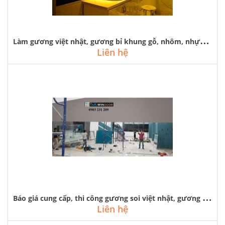
L
àm gương việt nhật, gương bỉ khung gỗ, nhôm, nhựa, inox rẻ đẹp tại hà nội
Liên hệ
B
áo giá cung cấp, thi công gương soi việt nhật, gương bỉ giá rẻ
Liên hệ