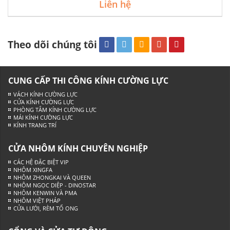
Liên hệ
Theo dõi chúng tôi
CUNG CẤP THI CÔNG KÍNH CƯỜNG LỰC
VÁCH KÍNH CƯỜNG LỰC
CỬA KÍNH CƯỜNG LỰC
PHÒNG TẮM KÍNH CƯỜNG LỰC
MÁI KÍNH CƯỜNG LỰC
KÍNH TRANG TRÍ
CỬA NHÔM KÍNH CHUYÊN NGHIỆP
CÁC HỆ ĐẶC BIỆT VIP
NHÔM XINGFA
NHÔM ZHONGKAI VÀ QUEEN
NHÔM NGỌC DIỆP - DINOSTAR
NHÔM KENWIN VÀ PMA
NHÔM VIỆT PHÁP
CỬA LƯỚI, RÈM TỔ ONG