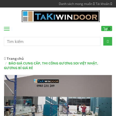
Danh sách mong muốn
Tài khoản
0
Menu
Trang chủ
BÁO GIÁ CUNG CẤP, THI CÔNG GƯƠNG SOI VIỆT NHẬT,
GƯƠNG BỈ GIÁ RẺ