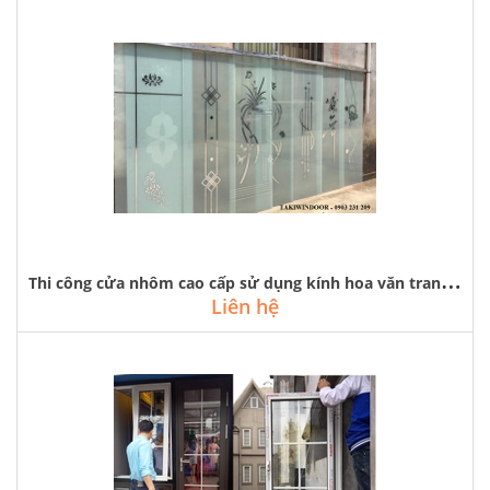
T
hi công cửa nhôm cao cấp sử dụng kính hoa văn trang trí tại hà nội
Liên hệ