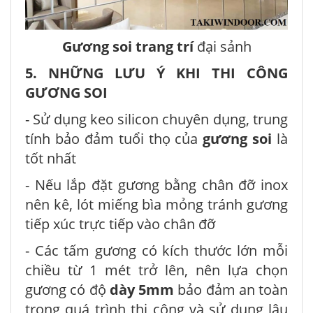
Gương soi trang trí
đại sảnh
5. NHỮNG LƯU Ý KHI THI CÔNG
GƯƠNG SOI
- Sử dụng keo silicon chuyên dụng, trung
tính bảo đảm tuổi thọ của
gương soi
là
tốt nhất
- Nếu lắp đặt gương bằng chân đỡ inox
nên kê, lót miếng bìa mỏng tránh gương
tiếp xúc trực tiếp vào chân đỡ
- Các tấm gương có kích thước lớn mỗi
chiều từ 1 mét trở lên, nên lựa chọn
gương có độ
dày 5mm
bảo đảm an toàn
trong quá trình thi công và sử dụng lâu