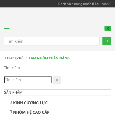
Danh sách mong muốn
Tài khoản
0
Menu
Trang chủ
LAM NHÔM CHẮN NẮNG
Tìm kiếm
SẢN PHẨM
KÍNH CƯỜNG LỰC
NHÔM HỆ CAO CẤP