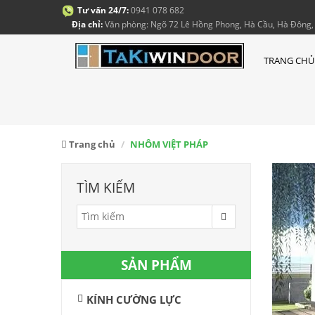
Tư vấn 24/7:
0941 078 682
Địa chỉ:
Văn phòng: Ngõ 72 Lê Hồng Phong, Hà Cầu, Hà Đông, 
TRANG CHỦ
Trang chủ
NHÔM VIỆT PHÁP
TÌM KIẾM
SẢN PHẨM
KÍNH CƯỜNG LỰC