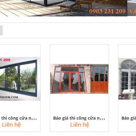
B
áo giá thi công cửa nhôm kính việt pháp đẹp giá rẻ tại hà nội
B
áo giá thi công cửa nhôm kính vân gỗ rẻ, đẹp tại hà nội
Liên hệ
Liên hệ