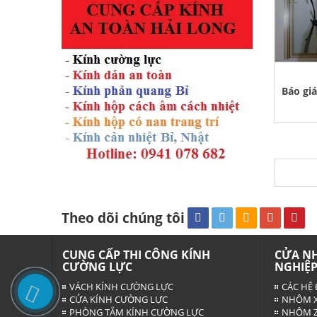
Theo dõi chúng tôi
CUNG CẤP THI CÔNG KÍNH
CỬA N
CƯỜNG LỰC
NGHIỆ
VÁCH KÍNH CƯỜNG LỰC
CÁC HỆ 
CỬA KÍNH CƯỜNG LỰC
NHÔM X
PHÒNG TẮM KÍNH CƯỜNG LỰC
NHÔM Z