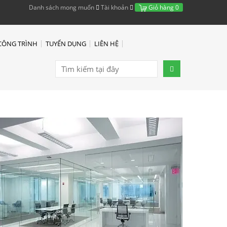
Danh sách mong muốn
Tài khoản
Giỏ hàng
0
CÔNG TRÌNH
TUYỂN DỤNG
LIÊN HỆ