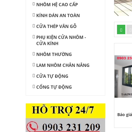
NHÔM HỆ CAO CẤP
KÍNH DÁN AN TOÀN
CỬA THÉP VÂN GỖ
PHỤ KIỆN CỬA NHÔM -
CỬA KÍNH
NHÔM THƯỜNG
LAM NHÔM CHẮN NẮNG
CỬA TỰ ĐỘNG
CỔNG TỰ ĐỘNG