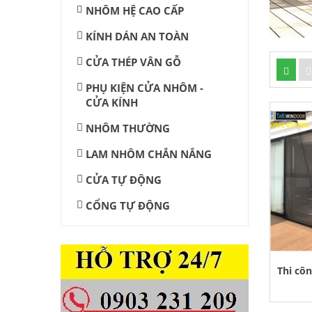
NHÔM HỆ CAO CẤP
KÍNH DÁN AN TOÀN
CỬA THÉP VÂN GỖ
PHỤ KIỆN CỬA NHÔM -
CỬA KÍNH
NHÔM THƯỜNG
LAM NHÔM CHẮN NẮNG
CỬA TỰ ĐỘNG
CỔNG TỰ ĐỘNG