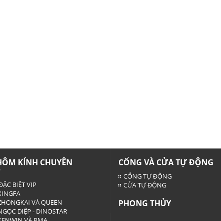
HÔM KÍNH CHUYÊN
CỔNG VÀ CỬA TỰ ĐỘNG
P
CỔNG TỰ ĐỘNG
ĐẶC BIỆT VIP
CỬA TỰ ĐỘNG
INGFA
HONGKAI VÀ QUEEN
PHONG THỦY
GỌC DIỆP - DINOSTAR
ENWIN VÀ PMA