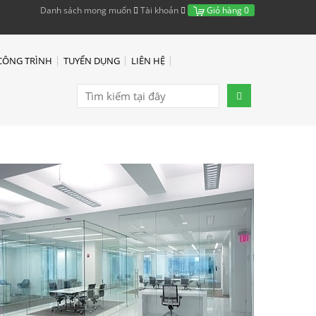
Danh sách mong muốn
Tài khoản
Giỏ hàng
0
CÔNG TRÌNH
TUYỂN DỤNG
LIÊN HỆ