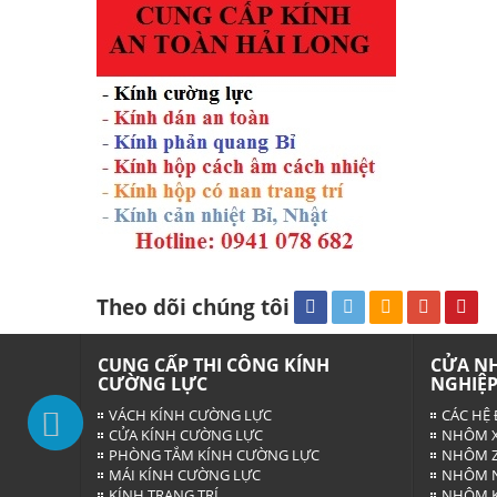
Theo dõi chúng tôi
CUNG CẤP THI CÔNG KÍNH
CỬA N
CƯỜNG LỰC
NGHIỆ
VÁCH KÍNH CƯỜNG LỰC
CÁC HỆ 
CỬA KÍNH CƯỜNG LỰC
NHÔM X
PHÒNG TẮM KÍNH CƯỜNG LỰC
NHÔM Z
MÁI KÍNH CƯỜNG LỰC
NHÔM N
KÍNH TRANG TRÍ
NHÔM K