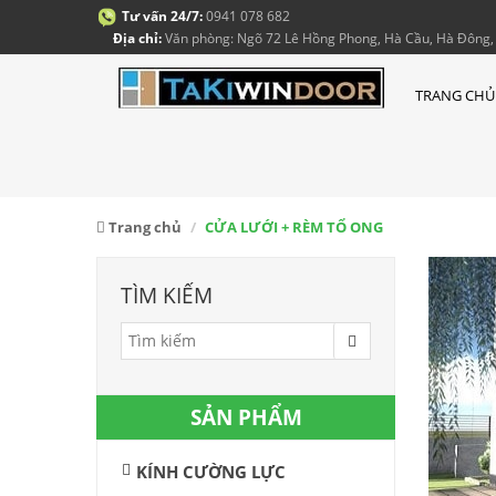
Tư vấn 24/7:
0941 078 682
Địa chỉ:
Văn phòng: Ngõ 72 Lê Hồng Phong, Hà Cầu, Hà Đông, 
TRANG CHỦ
Trang chủ
CỬA LƯỚI + RÈM TỔ ONG
TÌM KIẾM
SẢN PHẨM
KÍNH CƯỜNG LỰC