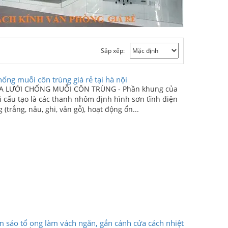
Sắp xếp:
hống muỗi côn trùng giá rẻ tại hà nội
ỬA LƯỚI CHỐNG MUỖI CÔN TRÙNG - Phần khung của
 cấu tạo là các thanh nhôm định hình sơn tĩnh điện
(trắng, nâu, ghi, vân gỗ), hoạt động ổn...
èm sáo tổ ong làm vách ngăn, gắn cánh cửa cách nhiệt