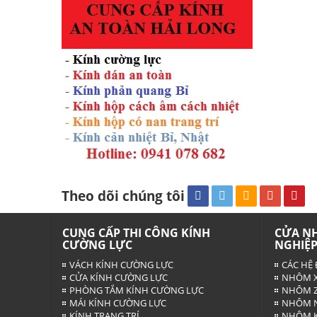
Theo dõi chúng tôi
CUNG CẤP THI CÔNG KÍNH
CỬA N
CƯỜNG LỰC
NGHIỆ
VÁCH KÍNH CƯỜNG LỰC
CÁC HỆ 
CỬA KÍNH CƯỜNG LỰC
NHÔM X
PHÒNG TẮM KÍNH CƯỜNG LỰC
NHÔM Z
MÁI KÍNH CƯỜNG LỰC
NHÔM N
KÍNH TRANG TRÍ
NHÔM K