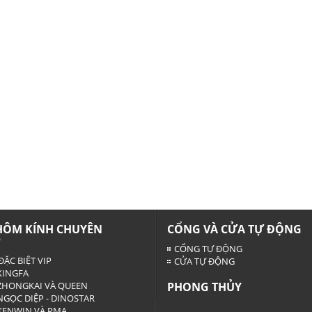
HÔM KÍNH CHUYÊN
CỔNG VÀ CỬA TỰ ĐỘNG
P
CỔNG TỰ ĐỘNG
ĐẶC BIỆT VIP
CỬA TỰ ĐỘNG
INGFA
HONGKAI VÀ QUEEN
PHONG THỦY
GỌC DIỆP - DINOSTAR
ENWIN VÀ PMA