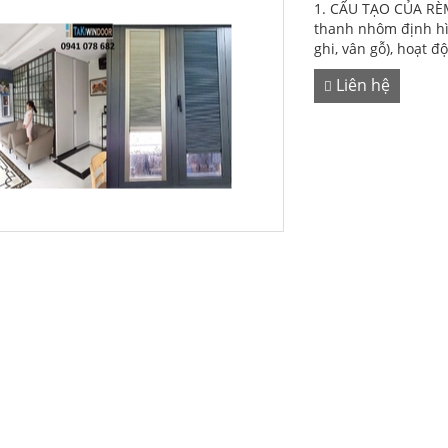
1. CẤU TẠO CỦA RÈM
thanh nhôm định hìn
ghi, vân gỗ), hoạt đ
Liên hệ