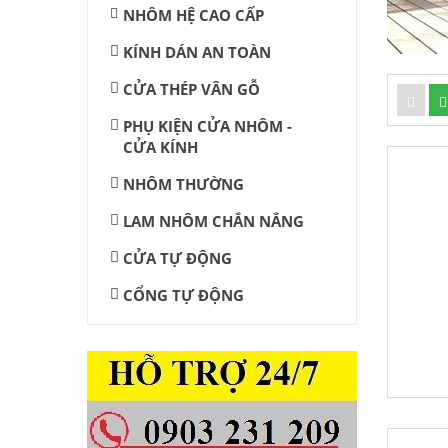
NHÔM HỆ CAO CẤP
KÍNH DÁN AN TOÀN
CỬA THÉP VÂN GỖ
PHỤ KIỆN CỬA NHÔM -
CỬA KÍNH
NHÔM THƯỜNG
LAM NHÔM CHẮN NẮNG
CỬA TỰ ĐỘNG
CỔNG TỰ ĐỘNG