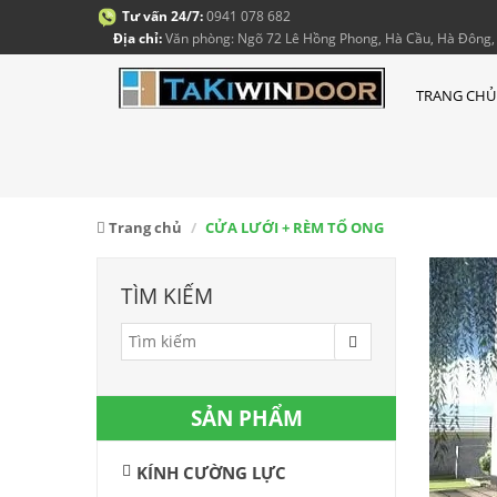
Tư vấn 24/7:
0941 078 682
Địa chỉ:
Văn phòng: Ngõ 72 Lê Hồng Phong, Hà Cầu, Hà Đông, 
TRANG CHỦ
Trang chủ
CỬA LƯỚI + RÈM TỔ ONG
TÌM KIẾM
SẢN PHẨM
KÍNH CƯỜNG LỰC