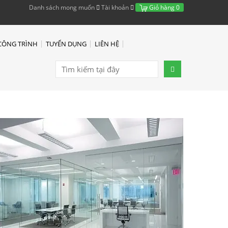
Danh sách mong muốn
Tài khoản
Giỏ hàng
0
CÔNG TRÌNH
TUYỂN DỤNG
LIÊN HỆ