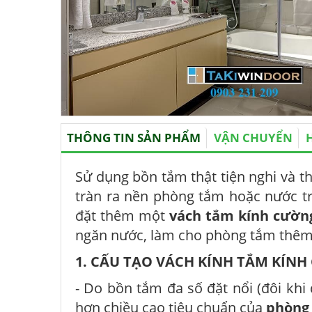
THÔNG TIN SẢN PHẨM
VẬN CHUYỂN
Sử dụng bồn tắm thật tiện nghi và t
tràn ra nền phòng tắm hoặc nước tro
đặt thêm một
vách tắm kính cườn
ngăn nước, làm cho phòng tắm thêm 
1. CẤU TẠO VÁCH KÍNH TẮM KÍN
- Do bồn tắm đa số đặt nổi (đôi khi
hơn chiều cao tiêu chuẩn của
phòng 