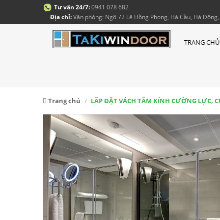
Tư vấn 24/7:
0941 078 682
Địa chỉ:
Văn phòng: Ngõ 72 Lê Hồng Phong, Hà Cầu, Hà Đông, 
TRANG CHỦ
Trang chủ
LẮP ĐẶT VÁCH TẮM KÍNH CƯỜNG LỰC, 