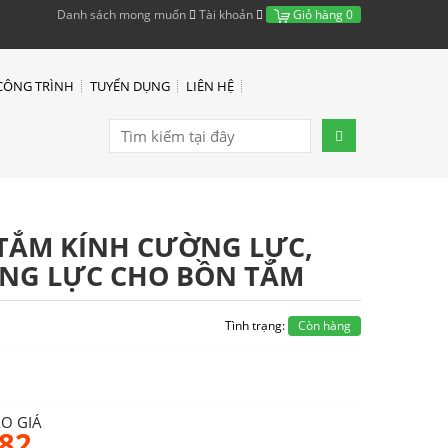
Danh sách mong muốn
Tài khoản
Giỏ hàng
0
CÔNG TRÌNH
TUYỂN DỤNG
LIÊN HỆ
 TẮM KÍNH CƯỜNG LỰC,
NG LỰC CHO BỒN TẮM
Tình trạng:
Còn hàng
ÁO GIÁ
682