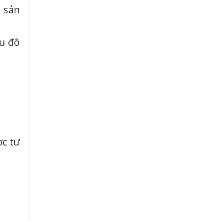
à sản
hu đô
ợc tư