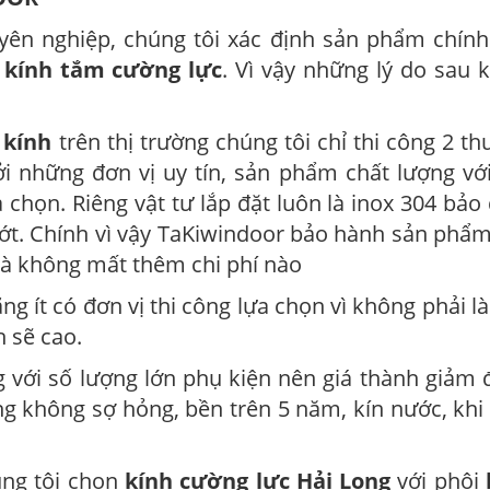
huyên nghiệp, chúng tôi xác định sản phẩm chín
h kính tắm cường lực
. Vì vậy những lý do sau 
 kính
trên thị trường chúng tôi chỉ thi công 2 t
i những đơn vị uy tín, sản phẩm chất lượng vớ
chọn. Riêng vật tư lắp đặt luôn là inox 304 bả
ớt. Chính vì vậy TaKiwindoor bảo hành sản phẩm
mà không mất thêm chi phí nào
ãng ít có đơn vị thi công lựa chọn vì không phải l
h sẽ cao.
 với số lượng lớn phụ kiện nên giá thành giảm
g không sợ hỏng, bền trên 5 năm, kín nước, kh
úng tôi chọn
kính cường lực Hải Long
với phôi