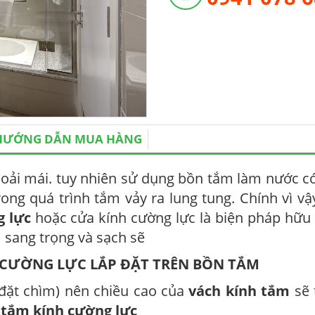
HƯỚNG DẪN MUA HÀNG
hoải mái. tuy nhiên sử dụng bồn tắm làm nước c
ng quá trình tắm vảy ra lung tung. Chính vì vậ
g lực
hoặc cửa kính cường lực là biện pháp hữu
sang trọng và sạch sẽ
H CƯỜNG LỰC LẮP ĐẶT TRÊN BỒN TẮM
 đặt chìm) nên chiều cao của
vách kính tắm
sẽ 
tắm kính cường lực