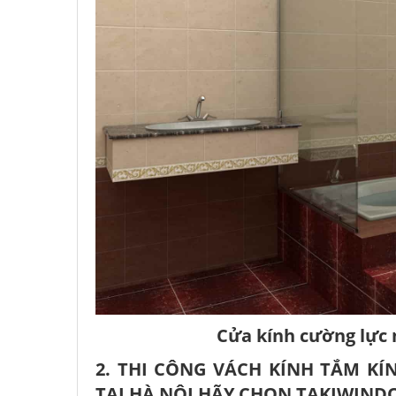
Cửa kính cường lực 
2. THI CÔNG VÁCH KÍNH TẮM K
TẠI HÀ NỘI HÃY CHỌN TAKIWIND