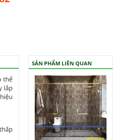
SẢN PHẨM LIÊN QUAN
ó thể
y lắp
 hiệu
thấp