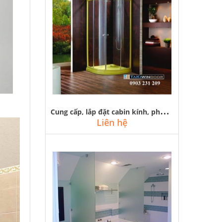
C
ung cấp, lắp đặt cabin kính, phòng tắm kính cong tại hà nội
Liên hệ