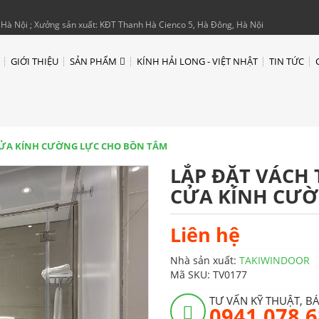
Hà Nội ; Xưởng sản xuất: KĐT Thanh Hà Cienco 5, Hà Đông, Hà Nội
GIỚI THIỆU
SẢN PHẨM
KÍNH HẢI LONG - VIỆT NHẬT
TIN TỨC
CỬA KÍNH CƯỜNG LỰC CHO BỒN TẮM
LẮP ĐẶT VÁCH
CỬA KÍNH CƯỜ
Liên hệ
Nhà sản xuất:
TAKIWINDOOR
Mã SKU:
TV0177
TƯ VẤN KỸ THUẬT, B
0941 078 