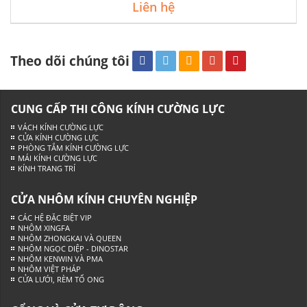
Liên hệ
Theo dõi chúng tôi
CUNG CẤP THI CÔNG KÍNH CƯỜNG LỰC
VÁCH KÍNH CƯỜNG LỰC
CỬA KÍNH CƯỜNG LỰC
PHÒNG TẮM KÍNH CƯỜNG LỰC
MÁI KÍNH CƯỜNG LỰC
KÍNH TRANG TRÍ
CỬA NHÔM KÍNH CHUYÊN NGHIỆP
CÁC HỆ ĐẶC BIỆT VIP
NHÔM XINGFA
NHÔM ZHONGKAI VÀ QUEEN
NHÔM NGỌC DIỆP - DINOSTAR
NHÔM KENWIN VÀ PMA
NHÔM VIỆT PHÁP
CỬA LƯỚI, RÈM TỔ ONG