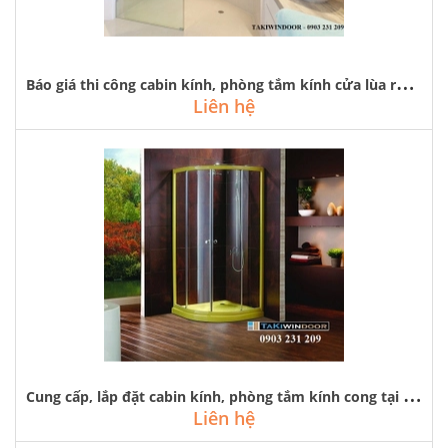
B
áo giá thi công cabin kính, phòng tắm kính cửa lùa rẻ đẹp tại hà nội
Liên hệ
C
ung cấp, lắp đặt cabin kính, phòng tắm kính cong tại hà nội
Liên hệ