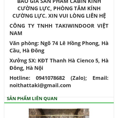
BÁO GIÁ SẢN PHẨM CABIN KÍNH
CƯỜNG LỰC, PHÒNG TẮM KÍNH
CƯỜNG LỰC. XIN VUI LÒNG LIÊN HỆ
CÔNG TY TNHH TAKIWINDOOR VIỆT
NAM
Văn phòng: Ngõ 74 Lê Hồng Phong, Hà
Cầu, Hà Đông
Xưởng SX: KĐT Thanh Hà Cienco 5, Hà
Đông, Hà Nội
Hotline: 0941078682 (Zalo); Email:
noithattaki@gmail.com
SẢN PHẨM LIÊN QUAN