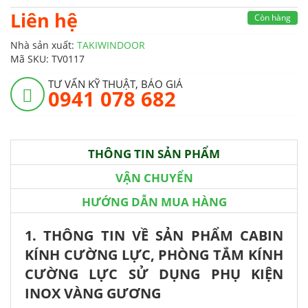
Liên hệ
Còn hàng
Nhà sản xuất:
TAKIWINDOOR
Mã SKU:
TV0117
TƯ VẤN KỸ THUẬT, BÁO GIÁ
0941 078 682
THÔNG TIN SẢN PHẨM
VẬN CHUYỂN
HƯỚNG DẪN MUA HÀNG
1. THÔNG TIN VỀ SẢN PHẨM CABIN
KÍNH CƯỜNG LỰC, PHÒNG TẮM KÍNH
CƯỜNG LỰC SỬ DỤNG PHỤ KIỆN
INOX VÀNG GƯƠNG