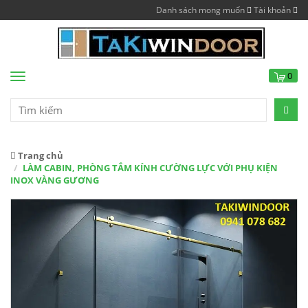
Danh sách mong muốn
Tài khoản
0
Menu
Trang chủ
LÀM CABIN, PHÒNG TẮM KÍNH CƯỜNG LỰC VỚI PHỤ KIỆN
INOX VÀNG GƯƠNG