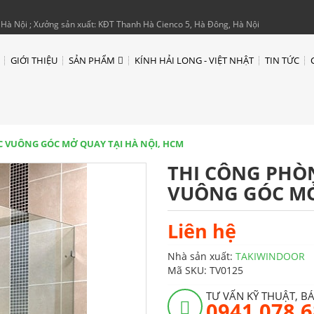
Hà Nội ; Xưởng sản xuất: KĐT Thanh Hà Cienco 5, Hà Đông, Hà Nội
GIỚI THIỆU
SẢN PHẨM
KÍNH HẢI LONG - VIỆT NHẬT
TIN TỨC
 VUÔNG GÓC MỞ QUAY TẠI HÀ NỘI, HCM
THI CÔNG PHÒ
VUÔNG GÓC MỞ
Liên hệ
Nhà sản xuất:
TAKIWINDOOR
Mã SKU:
TV0125
TƯ VẤN KỸ THUẬT, B
0941 078 