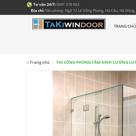
Tư vấn 24/7:
0941 078 682
Địa chỉ:
Văn phòng: Ngõ 72 Lê Hồng Phong, Hà Cầu, Hà Đông, 
TRANG CHỦ
Trang chủ
THI CÔNG PHÒNG TẮM KÍNH CƯỜNG LỰC