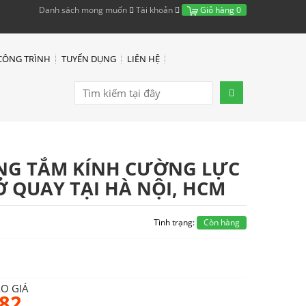
Danh sách mong muốn
Tài khoản
Giỏ hàng
0
CÔNG TRÌNH
TUYỂN DỤNG
LIÊN HỆ
NG TẮM KÍNH CƯỜNG LỰC
 QUAY TẠI HÀ NỘI, HCM
Tình trạng:
Còn hàng
ÁO GIÁ
682