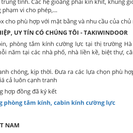
 trung tính. Các hệ gioăng phải kín khít, khung g
phạm vi cho phép,...
ox cho phù hợp với mặt bằng và nhu cầu của chủ
IỆP, UY TÍN CÓ CHÚNG TÔI - TAKIWINDOOR
bin, phòng tắm kính cường lực tại thị trường Hà
i năm tại các nhà phố, nhà liền kề, biệt thự, c
anh chóng, kịp thời. Đưa ra các lựa chọn phù hợ
iá cả luôn cạnh tranh
ng hợp đồng đã ký kết
ng phòng tắm kính, cabin kính cường lực
ỆT NAM