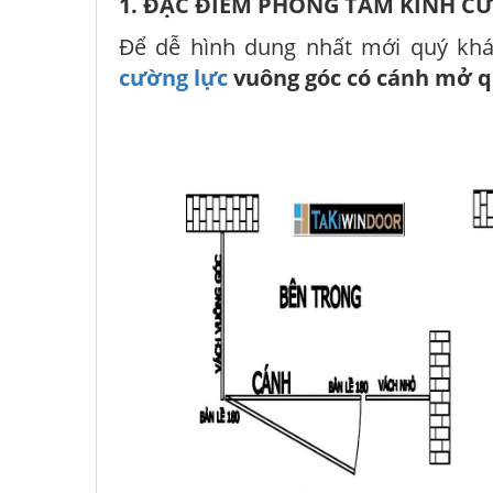
1. ĐẶC ĐIỂM PHÒNG TẮM KÍNH 
Để dễ hình dung nhất mới quý khá
cường lực
vuông góc có cánh mở 