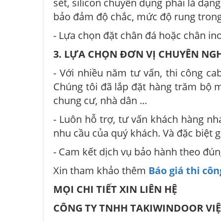
sét, silicon chuyên dụng phải là dạng
bảo đảm độ chắc, mức độ rung trong 
- Lựa chọn đặt chân đá hoặc chân in
3. LỰA CHỌN ĐƠN VỊ CHUYÊN NGH
- Với nhiều năm tư vấn, thi công ca
Chúng tôi đã lắp đặt hàng trăm bộ mỗ
chung cư, nhà dân ...
- Luôn hỗ trợ, tư vấn khách hàng nh
nhu cầu của quý khách. Và đặc biệt g
- Cam kết dịch vụ bảo hành theo đú
Xin tham khảo thêm
Báo giá thi cô
MỌI CHI TIẾT XIN LIÊN HỆ
CÔNG TY TNHH TAKIWINDOOR VI