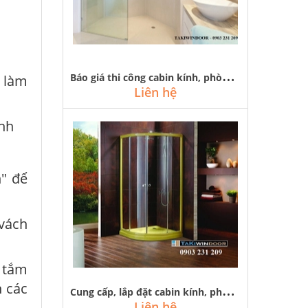
B
áo giá thi công cabin kính, phòng tắm kính cửa lùa rẻ đẹp tại hà nội
 làm
Liên hệ
ính
h" để
 vách
 tắm
C
ung cấp, lắp đặt cabin kính, phòng tắm kính cong tại hà nội
n các
Liên hệ