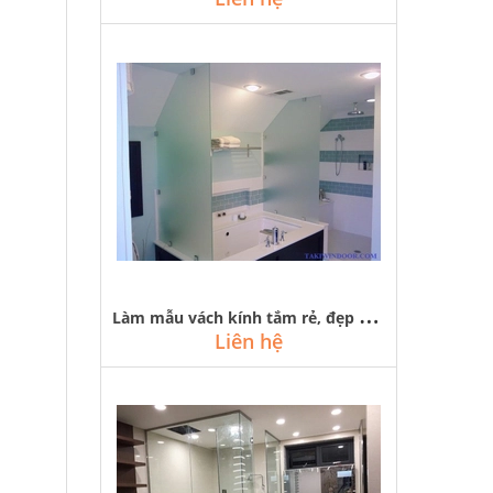
L
àm mẫu vách kính tắm rẻ, đẹp tại hà nội, hcm
Liên hệ