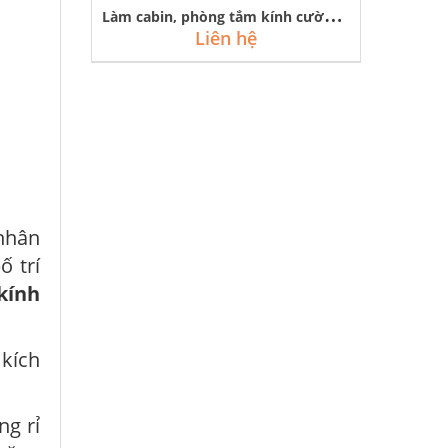
L
àm cabin, phòng tắm kính cường lực với phụ kiện inox vàng gương
Liên hệ
 nhân
ố trí
kính
 kích
ng rỉ