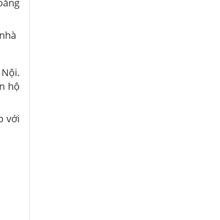
ioăng
 nhà
 Nội.
ăn hộ
p với