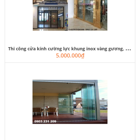
T
hi công cửa kính cường lực khung inox vàng gương, đen mờ, trắng xước
5.000.000₫