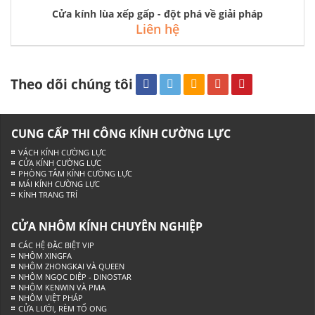
Cửa kính lùa xếp gấp - đột phá về giải pháp
Liên hệ
Theo dõi chúng tôi
CUNG CẤP THI CÔNG KÍNH CƯỜNG LỰC
VÁCH KÍNH CƯỜNG LỰC
CỬA KÍNH CƯỜNG LỰC
PHÒNG TẮM KÍNH CƯỜNG LỰC
MÁI KÍNH CƯỜNG LỰC
KÍNH TRANG TRÍ
CỬA NHÔM KÍNH CHUYÊN NGHIỆP
CÁC HỆ ĐẶC BIỆT VIP
NHÔM XINGFA
NHÔM ZHONGKAI VÀ QUEEN
NHÔM NGỌC DIỆP - DINOSTAR
NHÔM KENWIN VÀ PMA
NHÔM VIỆT PHÁP
CỬA LƯỚI, RÈM TỔ ONG