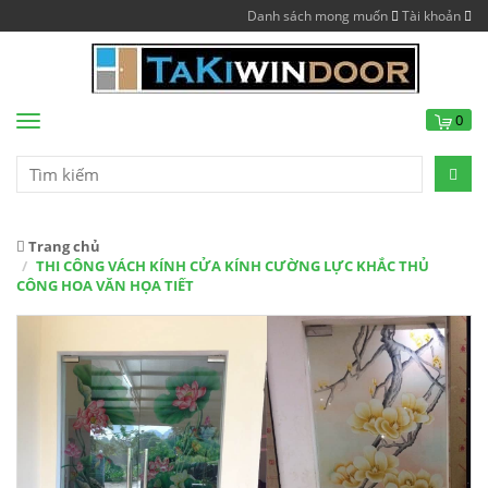
Danh sách mong muốn
Tài khoản
0
Menu
Trang chủ
THI CÔNG VÁCH KÍNH CỬA KÍNH CƯỜNG LỰC KHẮC THỦ
CÔNG HOA VĂN HỌA TIẾT