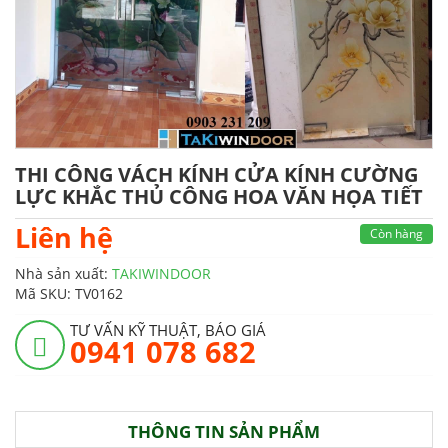
THI CÔNG VÁCH KÍNH CỬA KÍNH CƯỜNG
LỰC KHẮC THỦ CÔNG HOA VĂN HỌA TIẾT
Liên hệ
Còn hàng
Nhà sản xuất:
TAKIWINDOOR
Mã SKU:
TV0162
TƯ VẤN KỸ THUẬT, BÁO GIÁ
0941 078 682
THÔNG TIN SẢN PHẨM