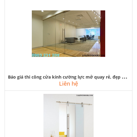
B
áo giá thi công cửa kính cường lực mở quay rẻ, đẹp tại hà nội
Liên hệ