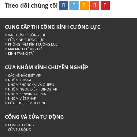
Theo dõi chúng tôi
CUNG CẤP THI CÔNG KÍNH CƯỜNG LỰC
VÁCH KÍNH CƯỜNG LỰC
CỬA KÍNH CƯỜNG LỰC
PHÒNG TẮM KÍNH CƯỜNG LỰC
MÁI KÍNH CƯỜNG LỰC
KÍNH TRANG TRÍ
CỬA NHÔM KÍNH CHUYÊN NGHIỆP
CÁC HỆ ĐẶC BIỆT VIP
NHÔM XINGFA
NHÔM ZHONGKAI VÀ QUEEN
NHÔM NGỌC DIỆP - DINOSTAR
NHÔM KENWIN VÀ PMA
NHÔM VIỆT PHÁP
CỬA LƯỚI, RÈM TỔ ONG
CỔNG VÀ CỬA TỰ ĐỘNG
CỔNG TỰ ĐỘNG
CỬA TỰ ĐỘNG