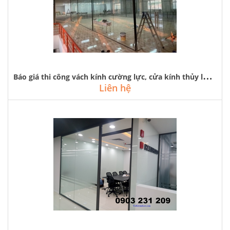
B
áo giá thi công vách kính cường lực, cửa kính thủy lực tại hà nội
Liên hệ