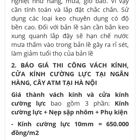
nghiệt như nắng, mưa, gió bão. Vì vậy
cần tính toán và lắp đặt chắc chắn. Sử
dụng các loại keo chuyên dụng có độ
bền cao. Đối với bản lề sàn cần bắn keo
xung quanh lắp đậy sẽ hạn chế nước
mưa thấm vào trong bản lề gây ra rỉ sét,
làm giảm tuổi thọ của bản lề
2. BÁO GIÁ THI CÔNG VÁCH KÍNH,
CỬA KÍNH CƯỜNG LỰC TẠI NGÂN
HÀNG, CÂY ATM TẠI HÀ NỘI
Giá thành vách kính và cửa kính
cường lực
bao gồm 3 phần:
Kính
cường lực + Nẹp sập nhôm + Phụ kiện
- Kính cường lực 10mm = 650.000
đồng/m2