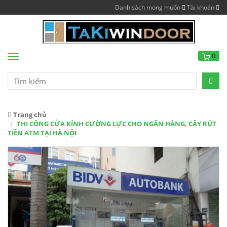
Danh sách mong muốn
Tài khoản
0
Menu
Trang chủ
THI CÔNG CỬA KÍNH CƯỜNG LỰC CHO NGÂN HÀNG, CÂY RÚT
TIỀN ATM TẠI HÀ NỘI