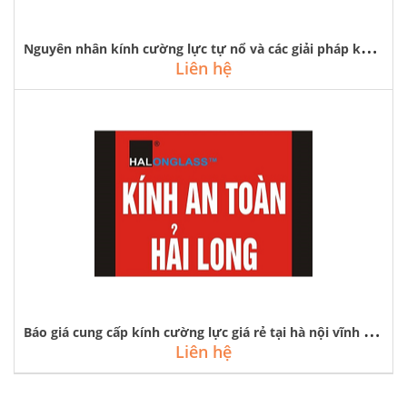
N
guyên nhân kính cường lực tự nổ và các giải pháp khắc phục
Liên hệ
B
áo giá cung cấp kính cường lực giá rẻ tại hà nội vĩnh phúc quảng ninh
Liên hệ