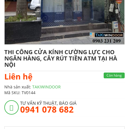
THI CÔNG CỬA KÍNH CƯỜNG LỰC CHO
NGÂN HÀNG, CÂY RÚT TIỀN ATM TẠI HÀ
NỘI
Liên hệ
Còn hàng
Nhà sản xuất:
TAKIWINDOOR
Mã SKU:
TV0144
TƯ VẤN KỸ THUẬT, BÁO GIÁ
0941 078 682