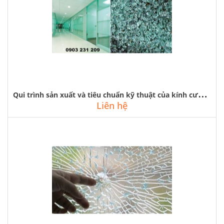
Q
ui trình sản xuất và tiêu chuẩn kỹ thuật của kính cường lực
Liên hệ