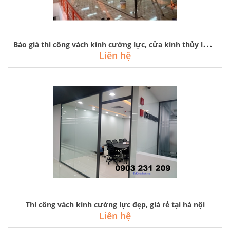
B
áo giá thi công vách kính cường lực, cửa kính thủy lực tại hà nội
Liên hệ
Thi công vách kính cường lực đẹp, giá rẻ tại hà nội
Liên hệ