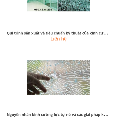
Q
ui trình sản xuất và tiêu chuẩn kỹ thuật của kính cường lực
Liên hệ
N
guyên nhân kính cường lực tự nổ và các giải pháp khắc phục