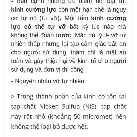
- Bên cạnh những ưu điểm nổi bật thì
kính cường lực
còn một hạn chế là nguy
cơ tự nổ (tự vỡ)
.
Một tấm
kính cường
lực có thể tự vỡ
bất kỳ lúc nào mà
không thể đoán trước. Mặc dù tỷ lệ vỡ tự
nhiên thấp nhưng lại tạo cảm giác bất an
cho người sử dụng, thậm chí là mất an
toàn và gây thiệt hại về kinh tế cho người
sử dụng và đơn vị thi công
- Nguyên nhân vỡ tự nhiên:
>
Trong thành phần của kính có tồn tại
tạp chất Nicken Sulfua (NiS), tạp chất
này rất nhỏ (khoảng 50 micromet) nên
không thể loại bỏ được hết.