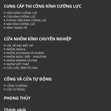
CUNG CẤP THI CÔNG KÍNH CƯỜNG LỰC
VÁCH KÍNH CƯỜNG LỰC
CỬA KÍNH CƯỜNG LỰC
PHÒNG TẮM KÍNH CƯỜNG LỰC
MÁI KÍNH CƯỜNG LỰC
KÍNH TRANG TRÍ
CỬA NHÔM KÍNH CHUYÊN NGHIỆP
CÁC HỆ ĐẶC BIỆT VIP
NHÔM XINGFA
NHÔM ZHONGKAI VÀ QUEEN
NHÔM NGỌC DIỆP - DINOSTAR
NHÔM KENWIN VÀ PMA
NHÔM VIỆT PHÁP
CỬA LƯỚI, RÈM TỔ ONG
CỔNG VÀ CỬA TỰ ĐỘNG
CỔNG TỰ ĐỘNG
CỬA TỰ ĐỘNG
PHONG THỦY
Chính sách