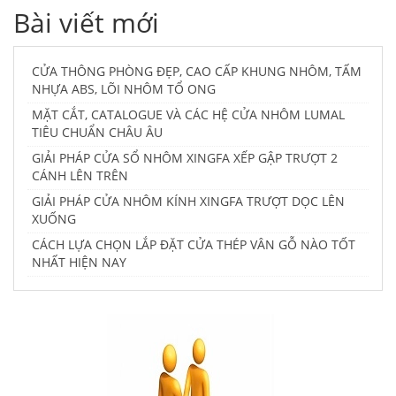
Bài viết mới
CỬA THÔNG PHÒNG ĐẸP, CAO CẤP KHUNG NHÔM, TẤM
NHỰA ABS, LÕI NHÔM TỔ ONG
MẶT CẮT, CATALOGUE VÀ CÁC HỆ CỬA NHÔM LUMAL
TIÊU CHUẨN CHÂU ÂU
GIẢI PHÁP CỬA SỔ NHÔM XINGFA XẾP GẬP TRƯỢT 2
CÁNH LÊN TRÊN
GIẢI PHÁP CỬA NHÔM KÍNH XINGFA TRƯỢT DỌC LÊN
XUỐNG
CÁCH LỰA CHỌN LẮP ĐẶT CỬA THÉP VÂN GỖ NÀO TỐT
NHẤT HIỆN NAY