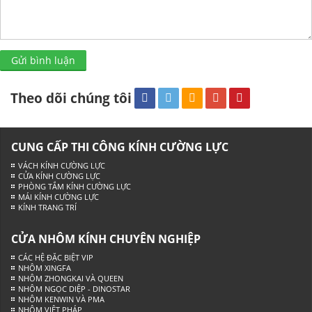
Gửi bình luận
Theo dõi chúng tôi
CUNG CẤP THI CÔNG KÍNH CƯỜNG LỰC
VÁCH KÍNH CƯỜNG LỰC
CỬA KÍNH CƯỜNG LỰC
PHÒNG TẮM KÍNH CƯỜNG LỰC
MÁI KÍNH CƯỜNG LỰC
KÍNH TRANG TRÍ
CỬA NHÔM KÍNH CHUYÊN NGHIỆP
CÁC HỆ ĐẶC BIỆT VIP
NHÔM XINGFA
NHÔM ZHONGKAI VÀ QUEEN
NHÔM NGỌC DIỆP - DINOSTAR
NHÔM KENWIN VÀ PMA
NHÔM VIỆT PHÁP