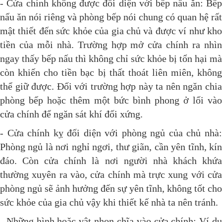
- Cửa chính không được đối diện với bếp nấu ăn: Bếp
nấu ăn nói riêng và phòng bếp nói chung có quan hệ rất
mật thiết đến sức khỏe của gia chủ và được ví như kho
tiền của mỗi nhà. Trường hợp mở cửa chính ra nhìn
ngay thấy bếp nấu thì không chỉ sức khỏe bị tổn hại mà
còn khiến cho tiền bạc bị thất thoát liên miên, không
thể giữ được. Đối với trường hợp này ta nên ngăn chia
phòng bếp hoặc thêm một bức bình phong ở lối vào
cửa chính để ngăn sát khí đối xứng.
- Cửa chính kỵ đối diện với phòng ngủ của chủ nhà:
Phòng ngủ là nơi nghỉ ngơi, thư giãn, cần yên tĩnh, kín
đáo. Còn cửa chính là nơi người nhà khách khứa
thường xuyên ra vào, cửa chính mà trực xung với cửa
phòng ngủ sẽ ảnh hưởng đến sự yên tĩnh, không tốt cho
sức khỏe của gia chủ vậy khi thiết kế nhà ta nên tránh.
- Những hình hoặc vật nhọn chĩa vào cửa chính: Ví dụ