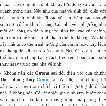
ngoài vào trong nhà, sinh khí ấy lưu động và vòng vèo
quanh trong nhà. Nếu như của nhà vệ sinh đối diện với
của chính thì sinh khí đi vào sẽ tiến thẳng vào nhà vệ
sinh nơi có âm khí rất nặng. Của nhà vệ sinh giống như
một cái cổng nó đối xung với sinh khí vào của chính,
sinh khí và uế khí sẽ hình thành thể đối kháng. Vậy khi
xây nhà ta có thể tránh hướng của chính hoặc xây lệch
ra không đối diên với của chính. Nếu đã xây rồi ta có
thể hóa giải chúng bằng cách treo rèm hoặc tranh sơn
thủy ngay trước của nhà vệ sinh.
- Không nên đặt
Gương soi
đối diện với của chính
Theo
phong thủy
Gương soi
đại diện cho những th
xấu xa và điểm xui chính vì thế mà gương để ở của
nhà là không nên. Có rất nhiều gia đình vừa bước chân
vào cửa chính là đã nhìn thấy gương, mà phong thủy
thì sử dụng
gương soi
đúng cách có thể trừ tà còn nế