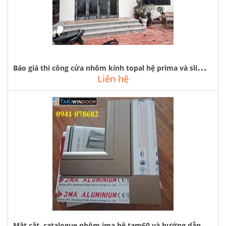
B
áo giá thi công cửa nhôm kính topal hệ prima và slima chính hãng
Liên hệ
M
ặt cắt, catalogue nhôm jma hệ tam60 và hướng dẫn làm hệ tma60