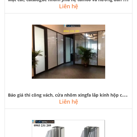
Liên hệ
B
áo giá thi công vách, cửa nhôm xingfa lắp kính hộp có rèm bên trong
Liên hệ