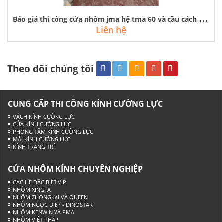
B
áo giá thi công cửa nhôm jma hệ tma 60 và cầu cách nhiệt tại hà nội
Liên hệ
Theo dõi chúng tôi
CUNG CẤP THI CÔNG KÍNH CƯỜNG LỰC
VÁCH KÍNH CƯỜNG LỰC
CỬA KÍNH CƯỜNG LỰC
PHÒNG TẮM KÍNH CƯỜNG LỰC
MÁI KÍNH CƯỜNG LỰC
KÍNH TRANG TRÍ
CỬA NHÔM KÍNH CHUYÊN NGHIỆP
CÁC HỆ ĐẶC BIỆT VIP
NHÔM XINGFA
NHÔM ZHONGKAI VÀ QUEEN
NHÔM NGỌC DIỆP - DINOSTAR
NHÔM KENWIN VÀ PMA
NHÔM VIỆT PHÁP