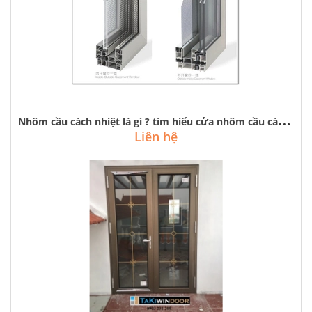
N
hôm cầu cách nhiệt là gì ? tìm hiểu cửa nhôm cầu cách nhiệt
Liên hệ