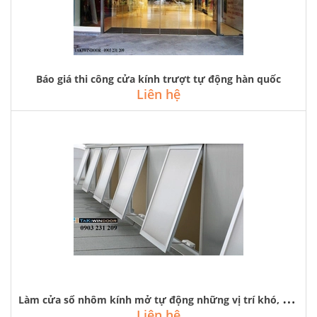
Báo giá thi công cửa kính trượt tự động hàn quốc
Liên hệ
L
àm cửa sổ nhôm kính mở tự động những vị trí khó, vách kính, mái kính
Liên hệ