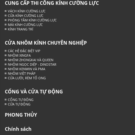
CUNG CẤP THI CÔNG KÍNH CƯỜNG LỰC
VÁCH KÍNH CƯỜNG LỰC
CỬA KÍNH CƯỜNG LỰC
PHÒNG TẮM KÍNH CƯỜNG LỰC
MÁI KÍNH CƯỜNG LỰC
KÍNH TRANG TRÍ
CỬA NHÔM KÍNH CHUYÊN NGHIỆP
CÁC HỆ ĐẶC BIỆT VIP
NHÔM XINGFA
NHÔM ZHONGKAI VÀ QUEEN
NHÔM NGỌC DIỆP - DINOSTAR
NHÔM KENWIN VÀ PMA
NHÔM VIỆT PHÁP
CỬA LƯỚI, RÈM TỔ ONG
CỔNG VÀ CỬA TỰ ĐỘNG
CỔNG TỰ ĐỘNG
CỬA TỰ ĐỘNG
PHONG THỦY
Chính sách