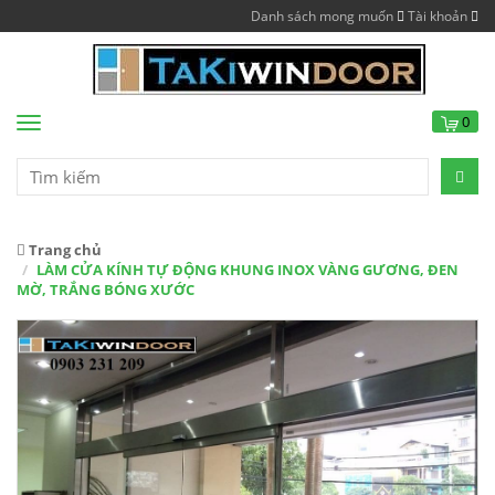
Danh sách mong muốn
Tài khoản
0
Menu
Trang chủ
LÀM CỬA KÍNH TỰ ĐỘNG KHUNG INOX VÀNG GƯƠNG, ĐEN
MỜ, TRẮNG BÓNG XƯỚC