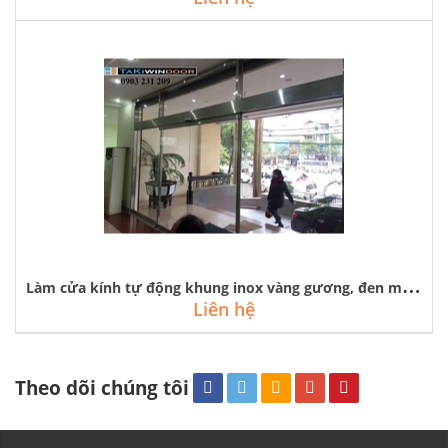
L
àm cửa kính tự động khung inox vàng gương, đen mờ, trắng bóng xước
Liên hệ
Theo dõi chúng tôi