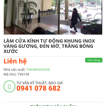
LÀM CỬA KÍNH TỰ ĐỘNG KHUNG INOX
VÀNG GƯƠNG, ĐEN MỜ, TRẮNG BÓNG
XƯỚC
Liên hệ
Còn hàng
Nhà sản xuất:
TAKIWINDOOR
Mã SKU:
TV0158
TƯ VẤN KỸ THUẬT, BÁO GIÁ
0941 078 682