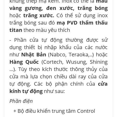
khung thép mạ kẽm. Inox có thể là
màu
vàng gương, đen xước, trắng bóng
hoặc
trắng xước.
Có thể sử dụng inox
trắng bóng sau đó
mạ PVD thẩm thấu
titan
theo màu yêu thích
- Phần cửa tự động thường được sử
dụng thiết bị nhập khẩu của các nước
như
Nhật Bản
(Nabco, Teraoka,..) hoặc
Hàng Quốc
(Cortech, Wusung, Shining
...). Tùy theo kích thước thông thủy của
cửa mà lựa chọn chiều dài ray của cửa
tự động. Các bộ phận chính của
cửa
kính tự động
như sau:
Phần điện
+ Bộ điều khiển trung tâm Control