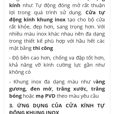
kính
như: Tự động đóng mở rất thuận
lợi trong quá trình sử dụng.
Cửa tự
động kính khung inox
tạo cho bộ cửa
rất khỏe, đẹp hơn, sang trọng hơn. Với
nhiều màu inox khác nhau nên đa dạng
trong thiết kế phù hợp với hầu hết các
mặt bằng
thi công
- Độ bền cao hơn, chống va đập tốt hơn,
khả năng vỡ kính cường lực gần như
không có
- Khung inox đa dạng màu như v
àng
gương, đen mờ, trắng xước, trắng
bóng
hoặc
mạ PVD
theo màu yêu cầu
3. ỨNG DỤNG CỦA CỬA KÍNH TỰ
ĐỘNG KHUNG INOX