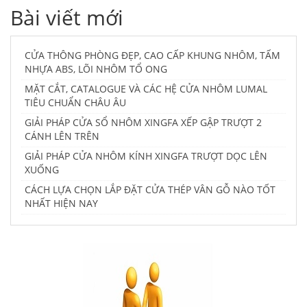
Bài viết mới
CỬA THÔNG PHÒNG ĐẸP, CAO CẤP KHUNG NHÔM, TẤM
NHỰA ABS, LÕI NHÔM TỔ ONG
MẶT CẮT, CATALOGUE VÀ CÁC HỆ CỬA NHÔM LUMAL
TIÊU CHUẨN CHÂU ÂU
GIẢI PHÁP CỬA SỔ NHÔM XINGFA XẾP GẬP TRƯỢT 2
CÁNH LÊN TRÊN
GIẢI PHÁP CỬA NHÔM KÍNH XINGFA TRƯỢT DỌC LÊN
XUỐNG
CÁCH LỰA CHỌN LẮP ĐẶT CỬA THÉP VÂN GỖ NÀO TỐT
NHẤT HIỆN NAY