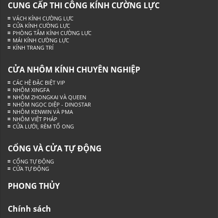
CUNG CẤP THI CÔNG KÍNH CƯỜNG LỰC
VÁCH KÍNH CƯỜNG LỰC
CỬA KÍNH CƯỜNG LỰC
PHÒNG TẮM KÍNH CƯỜNG LỰC
MÁI KÍNH CƯỜNG LỰC
KÍNH TRANG TRÍ
CỬA NHÔM KÍNH CHUYÊN NGHIỆP
CÁC HỆ ĐẶC BIỆT VIP
NHÔM XINGFA
NHÔM ZHONGKAI VÀ QUEEN
NHÔM NGỌC DIỆP - DINOSTAR
NHÔM KENWIN VÀ PMA
NHÔM VIỆT PHÁP
CỬA LƯỚI, RÈM TỔ ONG
CỔNG VÀ CỬA TỰ ĐỘNG
CỔNG TỰ ĐỘNG
CỬA TỰ ĐỘNG
PHONG THỦY
Chính sách