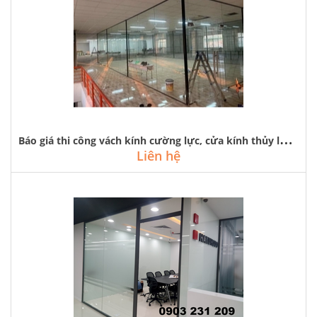
B
áo giá thi công vách kính cường lực, cửa kính thủy lực tại hà nội
Liên hệ