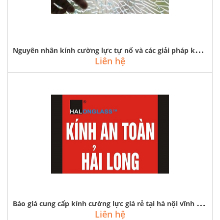
N
guyên nhân kính cường lực tự nổ và các giải pháp khắc phục
Liên hệ
B
áo giá cung cấp kính cường lực giá rẻ tại hà nội vĩnh phúc quảng ninh
Liên hệ