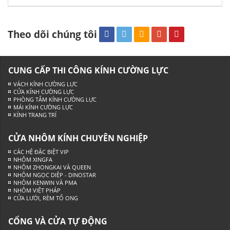
Theo dõi chúng tôi
CUNG CẤP THI CÔNG KÍNH CƯỜNG LỰC
VÁCH KÍNH CƯỜNG LỰC
CỬA KÍNH CƯỜNG LỰC
PHÒNG TẮM KÍNH CƯỜNG LỰC
MÁI KÍNH CƯỜNG LỰC
KÍNH TRANG TRÍ
CỬA NHÔM KÍNH CHUYÊN NGHIỆP
CÁC HỆ ĐẶC BIỆT VIP
NHÔM XINGFA
NHÔM ZHONGKAI VÀ QUEEN
NHÔM NGỌC DIỆP - DINOSTAR
NHÔM KENWIN VÀ PMA
NHÔM VIỆT PHÁP
CỬA LƯỚI, RÈM TỔ ONG
CỔNG VÀ CỬA TỰ ĐỘNG