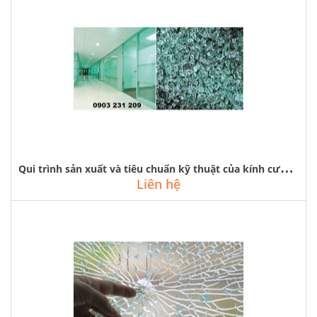
Q
ui trình sản xuất và tiêu chuẩn kỹ thuật của kính cường lực
Liên hệ