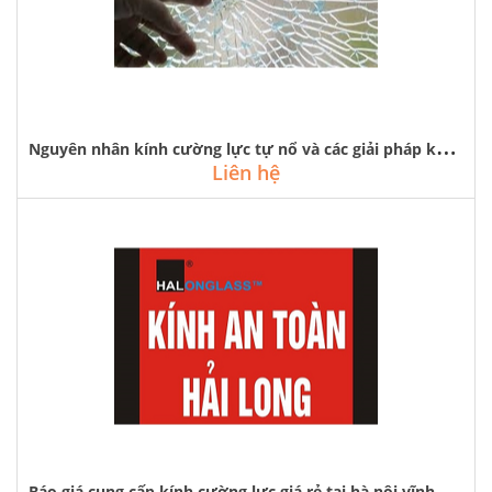
N
guyên nhân kính cường lực tự nổ và các giải pháp khắc phục
Liên hệ
B
áo giá cung cấp kính cường lực giá rẻ tại hà nội vĩnh phúc quảng ninh