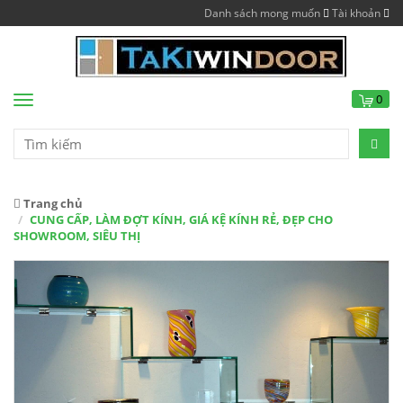
Danh sách mong muốn
Tài khoản
0
Menu
Trang chủ
CUNG CẤP, LÀM ĐỢT KÍNH, GIÁ KỆ KÍNH RẺ, ĐẸP CHO
SHOWROOM, SIÊU THỊ