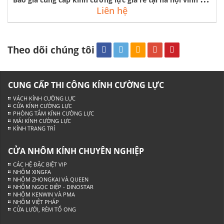
Liên hệ
Theo dõi chúng tôi
CUNG CẤP THI CÔNG KÍNH CƯỜNG LỰC
VÁCH KÍNH CƯỜNG LỰC
CỬA KÍNH CƯỜNG LỰC
PHÒNG TẮM KÍNH CƯỜNG LỰC
MÁI KÍNH CƯỜNG LỰC
KÍNH TRANG TRÍ
CỬA NHÔM KÍNH CHUYÊN NGHIỆP
CÁC HỆ ĐẶC BIỆT VIP
NHÔM XINGFA
NHÔM ZHONGKAI VÀ QUEEN
NHÔM NGỌC DIỆP - DINOSTAR
NHÔM KENWIN VÀ PMA
NHÔM VIỆT PHÁP
CỬA LƯỚI, RÈM TỔ ONG