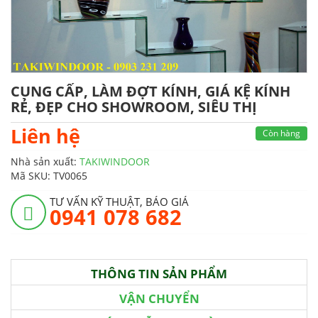
CUNG CẤP, LÀM ĐỢT KÍNH, GIÁ KỆ KÍNH
RẺ, ĐẸP CHO SHOWROOM, SIÊU THỊ
Liên hệ
Còn hàng
Nhà sản xuất:
TAKIWINDOOR
Mã SKU:
TV0065
TƯ VẤN KỸ THUẬT, BÁO GIÁ
0941 078 682
THÔNG TIN SẢN PHẨM
VẬN CHUYỂN