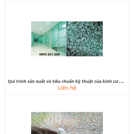
Q
ui trình sản xuất và tiêu chuẩn kỹ thuật của kính cường lực
Liên hệ