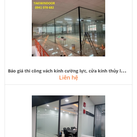
B
áo giá thi công vách kính cường lực, cửa kính thủy lực tại hà nội
Liên hệ