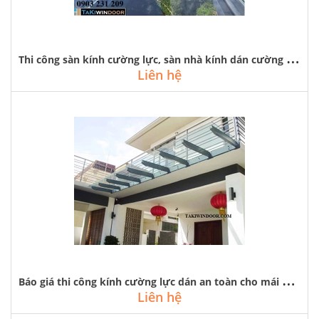
T
hi công sàn kính cường lực, sàn nhà kính dán cường lực tại hà nội
Liên hệ
B
áo giá thi công kính cường lực dán an toàn cho mái kính, sàn kính
Liên hệ