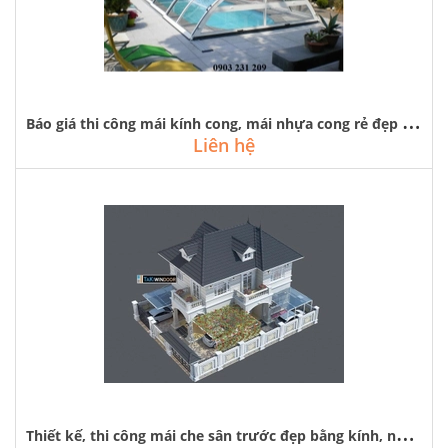
B
áo giá thi công mái kính cong, mái nhựa cong rẻ đẹp tại hà nội
Liên hệ
T
hiết kế, thi công mái che sân trước đẹp bằng kính, nhựa tại hà nội