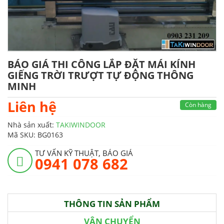
BÁO GIÁ THI CÔNG LẮP ĐẶT MÁI KÍNH
GIẾNG TRỜI TRƯỢT TỰ ĐỘNG THÔNG
MINH
Liên hệ
Còn hàng
Nhà sản xuất:
TAKIWINDOOR
Mã SKU:
BG0163
TƯ VẤN KỸ THUẬT, BÁO GIÁ
0941 078 682
THÔNG TIN SẢN PHẨM
VẬN CHUYỂN