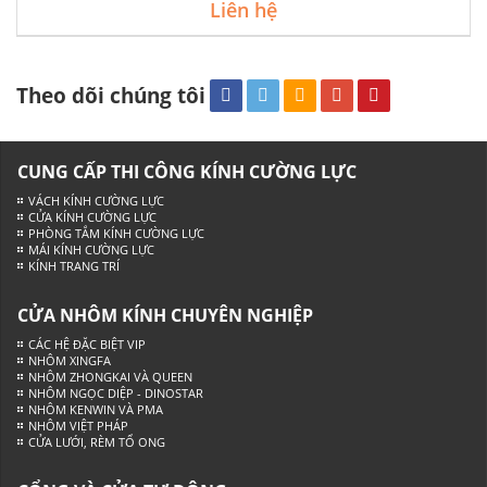
Liên hệ
Theo dõi chúng tôi
CUNG CẤP THI CÔNG KÍNH CƯỜNG LỰC
VÁCH KÍNH CƯỜNG LỰC
CỬA KÍNH CƯỜNG LỰC
PHÒNG TẮM KÍNH CƯỜNG LỰC
MÁI KÍNH CƯỜNG LỰC
KÍNH TRANG TRÍ
CỬA NHÔM KÍNH CHUYÊN NGHIỆP
CÁC HỆ ĐẶC BIỆT VIP
NHÔM XINGFA
NHÔM ZHONGKAI VÀ QUEEN
NHÔM NGỌC DIỆP - DINOSTAR
NHÔM KENWIN VÀ PMA
NHÔM VIỆT PHÁP
CỬA LƯỚI, RÈM TỔ ONG