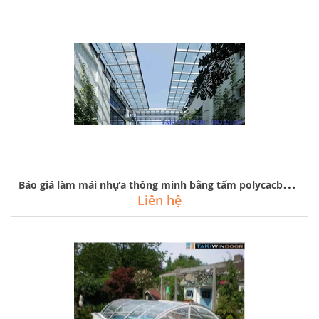
B
áo giá làm mái nhựa thông minh bằng tấm polycacbonat tại hà nội
Liên hệ