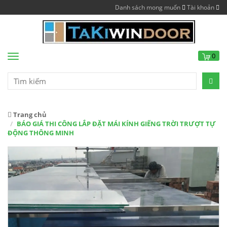
Danh sách mong muốn
Tài khoản
0
Menu
Trang chủ
BÁO GIÁ THI CÔNG LẮP ĐẶT MÁI KÍNH GIẾNG TRỜI TRƯỢT TỰ
ĐỘNG THÔNG MINH