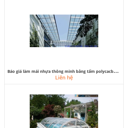
B
áo giá làm mái nhựa thông minh bằng tấm polycacbonat tại hà nội
Liên hệ