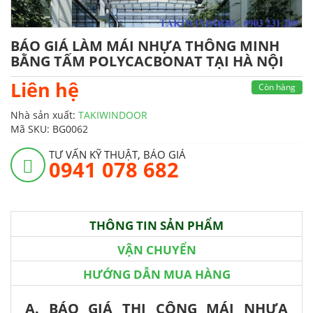
BÁO GIÁ LÀM MÁI NHỰA THÔNG MINH
BẰNG TẤM POLYCACBONAT TẠI HÀ NỘI
Liên hệ
Còn hàng
Nhà sản xuất:
TAKIWINDOOR
Mã SKU:
BG0062
TƯ VẤN KỸ THUẬT, BÁO GIÁ
0941 078 682
THÔNG TIN SẢN PHẨM
VẬN CHUYỂN
HƯỚNG DẪN MUA HÀNG
A. BÁO GIÁ THI CÔNG MÁI NHỰA