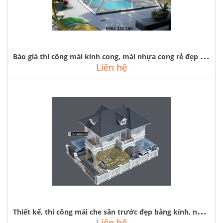
B
áo giá thi công mái kính cong, mái nhựa cong rẻ đẹp tại hà nội
Liên hệ
T
hiết kế, thi công mái che sân trước đẹp bằng kính, nhựa tại hà nội
Liên hệ