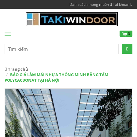
Danh sách mong muốn
Tài khoản
0
Menu
Trang chủ
BÁO GIÁ LÀM MÁI NHỰA THÔNG MINH BẰNG TẤM
POLYCACBONAT TẠI HÀ NỘI