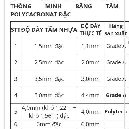
THÔNG MINH BẰNG TẤM
POLYCACBONAT ĐẶC
ĐỘ DÀY
Hãng
STT
ĐỘ DÀY TẤM NHỰA
THỰC TẾ
sản xuất
1
1,5mm đặc
1,1mm
Grade A
2
2,5mm đặc
2,0mm
Grade A
3
3,5mm đặc
3,0mm
Grade A
4
5,0mm đặc
4,4mm
Grade A
4,0mm (khổ 1,22m +
5
4,0mm
Polytech
khổ 1,56m) đặc
6
6mm đặc
6,0mm