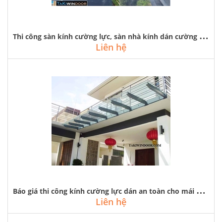
T
hi công sàn kính cường lực, sàn nhà kính dán cường lực tại hà nội
Liên hệ
B
áo giá thi công kính cường lực dán an toàn cho mái kính, sàn kính
Liên hệ