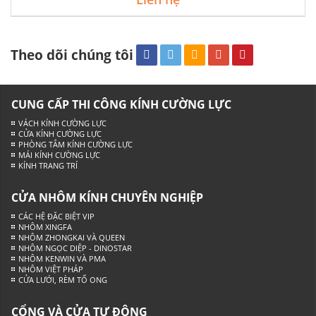
Theo dõi chúng tôi
CUNG CẤP THI CÔNG KÍNH CƯỜNG LỰC
VÁCH KÍNH CƯỜNG LỰC
CỬA KÍNH CƯỜNG LỰC
PHÒNG TẮM KÍNH CƯỜNG LỰC
MÁI KÍNH CƯỜNG LỰC
KÍNH TRANG TRÍ
CỬA NHÔM KÍNH CHUYÊN NGHIỆP
CÁC HỆ ĐẶC BIỆT VIP
NHÔM XINGFA
NHÔM ZHONGKAI VÀ QUEEN
NHÔM NGỌC DIỆP - DINOSTAR
NHÔM KENWIN VÀ PMA
NHÔM VIỆT PHÁP
CỬA LƯỚI, RÈM TỔ ONG
CỔNG VÀ CỬA TỰ ĐỘNG