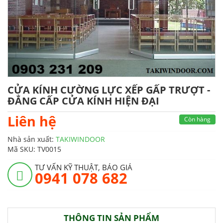
CỬA KÍNH CƯỜNG LỰC XẾP GẤP TRƯỢT -
ĐẲNG CẤP CỬA KÍNH HIỆN ĐẠI
Liên hệ
Còn hàng
Nhà sản xuất:
TAKIWINDOOR
Mã SKU:
TV0015
TƯ VẤN KỸ THUẬT, BÁO GIÁ
0941 078 682
THÔNG TIN SẢN PHẨM