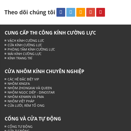
Theo dõi chúng tôi
CUNG CẤP THI CÔNG KÍNH CƯỜNG LỰC
VÁCH KÍNH CƯỜNG LỰC
CỬA KÍNH CƯỜNG LỰC
PHÒNG TẮM KÍNH CƯỜNG LỰC
MÁI KÍNH CƯỜNG LỰC
KÍNH TRANG TRÍ
CỬA NHÔM KÍNH CHUYÊN NGHIỆP
CÁC HỆ ĐẶC BIỆT VIP
NHÔM XINGFA
NHÔM ZHONGKAI VÀ QUEEN
NHÔM NGỌC DIỆP - DINOSTAR
NHÔM KENWIN VÀ PMA
NHÔM VIỆT PHÁP
CỬA LƯỚI, RÈM TỔ ONG
CỔNG VÀ CỬA TỰ ĐỘNG
CỔNG TỰ ĐỘNG
CỬA TỰ ĐỘNG