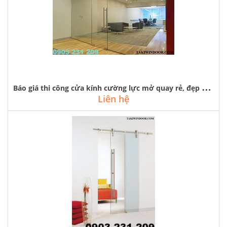
B
áo giá thi công cửa kính cường lực mở quay rẻ, đẹp tại hà nội
Liên hệ