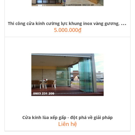
T
hi công cửa kính cường lực khung inox vàng gương, đen mờ, trắng xước
5.000.000₫
Cửa kính lùa xếp gấp - đột phá về giải pháp
Liên hệ