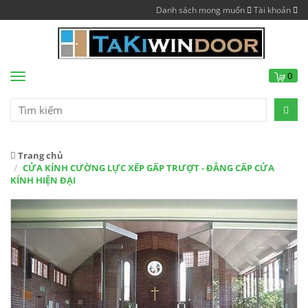
Danh sách mong muốn
Tài khoản
0
Menu
Trang chủ
CỬA KÍNH CƯỜNG LỰC XẾP GẤP TRƯỢT - ĐẲNG CẤP CỬA
KÍNH HIỆN ĐẠI