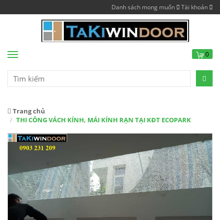
Danh sách mong muốn
Tài khoản
0
Menu
Trang chủ
THI CÔNG VÁCH KÍNH, MÁI KÍNH RẠN TẠI KĐT ECOPARK