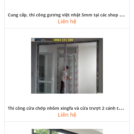
C
ung cấp, thi công gương việt nhật 5mm tại các shop thời trang hà nội
Liên hệ
T
hi công cửa chớp nhôm xingfa và cửa trượt 2 cánh tại riverside garden
Liên hệ