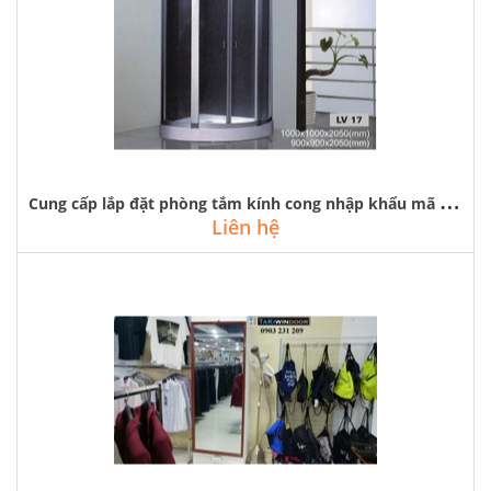
C
ung cấp lắp đặt phòng tắm kính cong nhập khẩu mã lv-17 tại cổ nhuế
Liên hệ