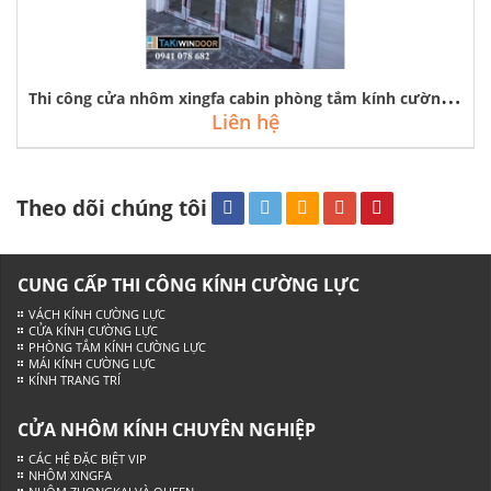
T
hi công cửa nhôm xingfa cabin phòng tắm kính cường lực tại hoài đức
Liên hệ
Theo dõi chúng tôi
CUNG CẤP THI CÔNG KÍNH CƯỜNG LỰC
VÁCH KÍNH CƯỜNG LỰC
CỬA KÍNH CƯỜNG LỰC
PHÒNG TẮM KÍNH CƯỜNG LỰC
MÁI KÍNH CƯỜNG LỰC
KÍNH TRANG TRÍ
CỬA NHÔM KÍNH CHUYÊN NGHIỆP
CÁC HỆ ĐẶC BIỆT VIP
NHÔM XINGFA