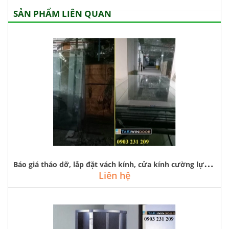
SẢN PHẨM LIÊN QUAN
B
áo giá tháo dỡ, lắp đặt vách kính, cửa kính cường lực tại royal city
Liên hệ