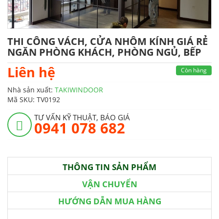
THI CÔNG VÁCH, CỬA NHÔM KÍNH GIÁ RẺ
NGĂN PHÒNG KHÁCH, PHÒNG NGỦ, BẾP
Liên hệ
Còn hàng
Nhà sản xuất:
TAKIWINDOOR
Mã SKU:
TV0192
TƯ VẤN KỸ THUẬT, BÁO GIÁ
0941 078 682
THÔNG TIN SẢN PHẨM
VẬN CHUYỂN
HƯỚNG DẪN MUA HÀNG