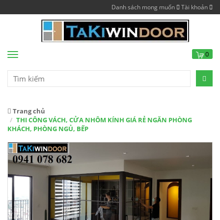
Danh sách mong muốn
Tài khoản
0
Menu
Trang chủ
THI CÔNG VÁCH, CỬA NHÔM KÍNH GIÁ RẺ NGĂN PHÒNG
KHÁCH, PHÒNG NGỦ, BẾP