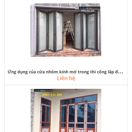
Ứ
ng dụng của cửa nhôm kính mờ trong thi công lắp đặt cửa nhôm kính
Liên hệ