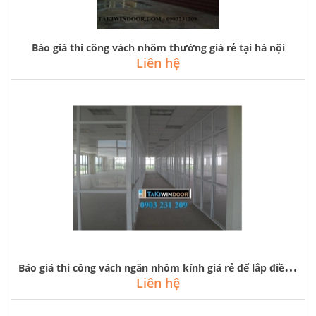
Báo giá thi công vách nhôm thường giá rẻ tại hà nội
Liên hệ
B
áo giá thi công vách ngăn nhôm kính giá rẻ để lắp điều hòa cho mùa hè
Liên hệ