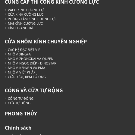
CUNG CẤP THI CÔNG KÍNH CƯỜNG LỰC
VÁCH KÍNH CƯỜNG LỰC
CỬA KÍNH CƯỜNG LỰC
PHÒNG TẮM KÍNH CƯỜNG LỰC
MÁI KÍNH CƯỜNG LỰC
KÍNH TRANG TRÍ
CỬA NHÔM KÍNH CHUYÊN NGHIỆP
CÁC HỆ ĐẶC BIỆT VIP
NHÔM XINGFA
NHÔM ZHONGKAI VÀ QUEEN
NHÔM NGỌC DIỆP - DINOSTAR
NHÔM KENWIN VÀ PMA
NHÔM VIỆT PHÁP
CỬA LƯỚI, RÈM TỔ ONG
CỔNG VÀ CỬA TỰ ĐỘNG
CỔNG TỰ ĐỘNG
CỬA TỰ ĐỘNG
PHONG THỦY
Chính sách