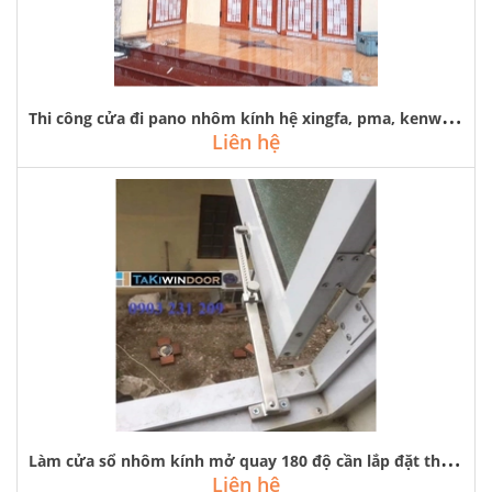
T
hi công cửa đi pano nhôm kính hệ xingfa, pma, kenwin, hệ việt pháp
Liên hệ
L
àm cửa sổ nhôm kính mở quay 180 độ cần lắp đặt thanh hạn vị chống gió
Liên hệ