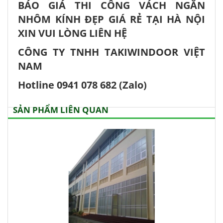
BÁO GIÁ THI CÔNG VÁCH NGĂN
NHÔM KÍNH ĐẸP GIÁ RẺ TẠI HÀ NỘI
XIN VUI LÒNG LIÊN HỆ
CÔNG TY TNHH TAKIWINDOOR VIỆT
NAM
Hotline 0941 078 682 (Zalo)
SẢN PHẨM LIÊN QUAN