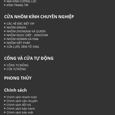
MÁI KÍNH CƯỜNG LỰC
KÍNH TRANG TRÍ
CỬA NHÔM KÍNH CHUYÊN NGHIỆP
CÁC HỆ ĐẶC BIỆT VIP
NHÔM XINGFA
NHÔM ZHONGKAI VÀ QUEEN
NHÔM NGỌC DIỆP - DINOSTAR
NHÔM KENWIN VÀ PMA
NHÔM VIỆT PHÁP
CỬA LƯỚI, RÈM TỔ ONG
CỔNG VÀ CỬA TỰ ĐỘNG
CỔNG TỰ ĐỘNG
CỬA TỰ ĐỘNG
PHONG THỦY
Chính sách
Chính sách thanh toán
Chính sách vận chuyển
Chính sách đổi trả
Chính sách bảo hành
Chính sách bảo mật