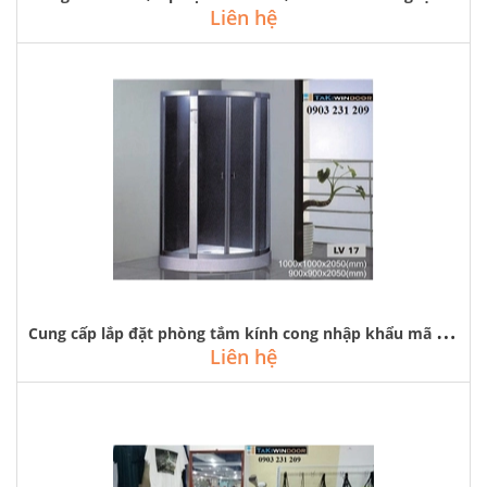
Liên hệ
C
ung cấp lắp đặt phòng tắm kính cong nhập khẩu mã lv-17 tại cổ nhuế
Liên hệ