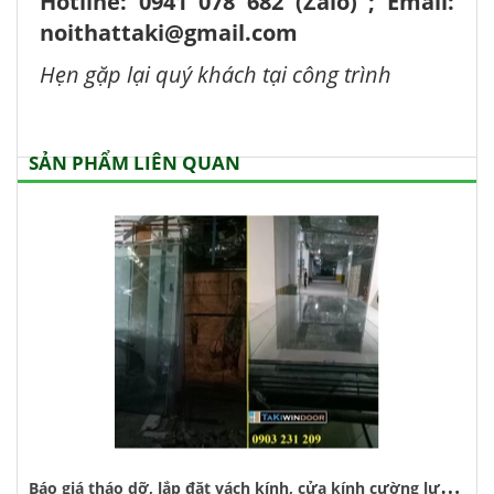
Hotline: 0941 078 682 (Zalo) ; Email:
noithattaki@gmail.com
Hẹn gặp lại quý khách tại công trình
SẢN PHẨM LIÊN QUAN
B
áo giá tháo dỡ, lắp đặt vách kính, cửa kính cường lực tại royal city