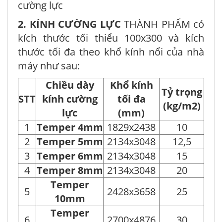
cường lực
2.
KÍNH CƯỜNG LỰC
THÀNH PHẨM có
kích thước tối thiểu 100x300 và kích
thước tối đa theo khổ kính nổi của nhà
máy như sau:
Chiều dày
Khổ kính
Tỷ trọng
STT
kính cường
tối đa
(kg/m2)
lực
(mm)
1
Temper 4mm
1829x2438
10
2
Temper 5mm
2134x3048
12,5
3
Temper 6mm
2134x3048
15
4
Temper 8mm
2134x3048
20
Temper
5
2428x3658
25
10mm
Temper
6
2700x4876
30