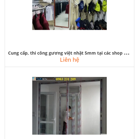
C
ung cấp, thi công gương việt nhật 5mm tại các shop thời trang hà nội
Liên hệ