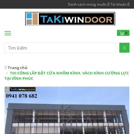
Danh sách mong muốn
Tài khoản
0
Menu
Trang chủ
THI CÔNG LẮP ĐẶT CỬA NHÔM KÍNH, VÁCH KÍNH CƯỜNG LỰC
TẠI VĨNH PHÚC