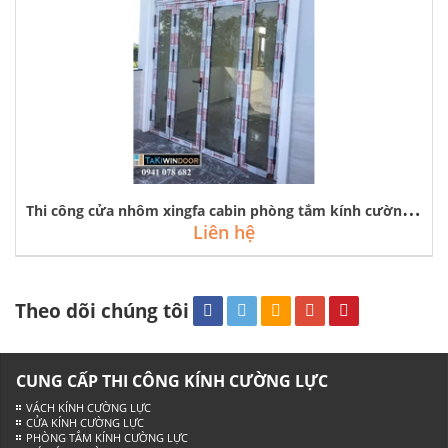
T
hi công cửa nhôm xingfa cabin phòng tắm kính cường lực tại hoài đức
Liên hệ
Theo dõi chúng tôi
CUNG CẤP THI CÔNG KÍNH CƯỜNG LỰC
VÁCH KÍNH CƯỜNG LỰC
CỬA KÍNH CƯỜNG LỰC
PHÒNG TẮM KÍNH CƯỜNG LỰC