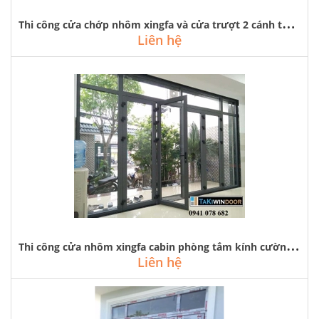
T
hi công cửa chớp nhôm xingfa và cửa trượt 2 cánh tại riverside garden
Liên hệ
T
hi công cửa nhôm xingfa cabin phòng tắm kính cường lực rẻ tại hà đông
Liên hệ