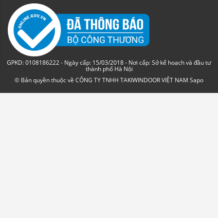
GPKD: 0108186222 - Ngày cấp: 15/03/2018 - Nơi cấp: Sở kế hoạch và đầu tư
thành phố Hà Nội
© Bản quyền thuộc về CÔNG TY TNHH TAKIWINDOOR VIỆT NAM
Sapo