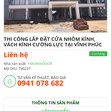
THI CÔNG LẮP ĐẶT CỬA NHÔM KÍNH,
VÁCH KÍNH CƯỜNG LỰC TẠI VĨNH PHÚC
Liên hệ
Còn hàng
Nhà sản xuất:
TAKIWINDOOR
Mã SKU:
TV0237
TƯ VẤN KỸ THUẬT, BÁO GIÁ
0941 078 682
THÔNG TIN SẢN PHẨM