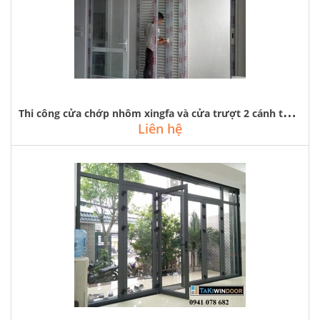
T
hi công cửa chớp nhôm xingfa và cửa trượt 2 cánh tại riverside garden
Liên hệ