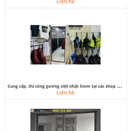
Liên hệ
C
ung cấp, thi công gương việt nhật 5mm tại các shop thời trang hà nội
Liên hệ