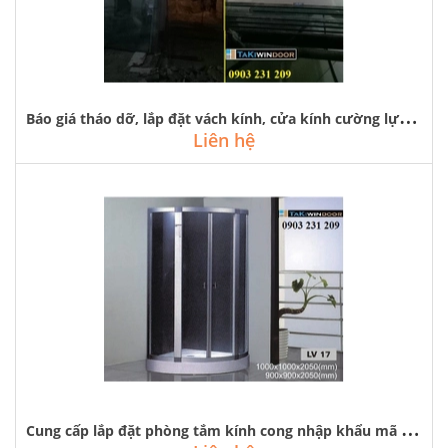
B
áo giá tháo dỡ, lắp đặt vách kính, cửa kính cường lực tại royal city
Liên hệ
C
ung cấp lắp đặt phòng tắm kính cong nhập khẩu mã lv-17 tại cổ nhuế