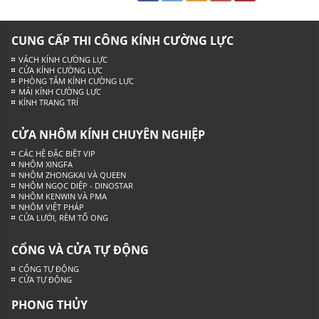
CUNG CẤP THI CÔNG KÍNH CƯỜNG LỰC
VÁCH KÍNH CƯỜNG LỰC
CỬA KÍNH CƯỜNG LỰC
PHÒNG TẮM KÍNH CƯỜNG LỰC
MÁI KÍNH CƯỜNG LỰC
KÍNH TRANG TRÍ
CỬA NHÔM KÍNH CHUYÊN NGHIỆP
CÁC HỆ ĐẶC BIỆT VIP
NHÔM XINGFA
NHÔM ZHONGKAI VÀ QUEEN
NHÔM NGỌC DIỆP - DINOSTAR
NHÔM KENWIN VÀ PMA
NHÔM VIỆT PHÁP
CỬA LƯỚI, RÈM TỔ ONG
CỔNG VÀ CỬA TỰ ĐỘNG
CỔNG TỰ ĐỘNG
CỬA TỰ ĐỘNG
PHONG THỦY