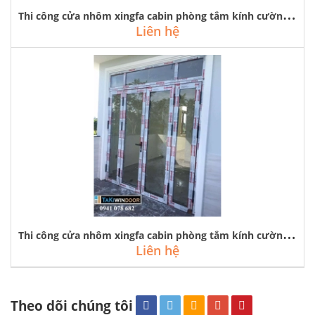
T
hi công cửa nhôm xingfa cabin phòng tắm kính cường lực rẻ tại hà đông
Liên hệ
T
hi công cửa nhôm xingfa cabin phòng tắm kính cường lực tại hoài đức
Liên hệ
Theo dõi chúng tôi