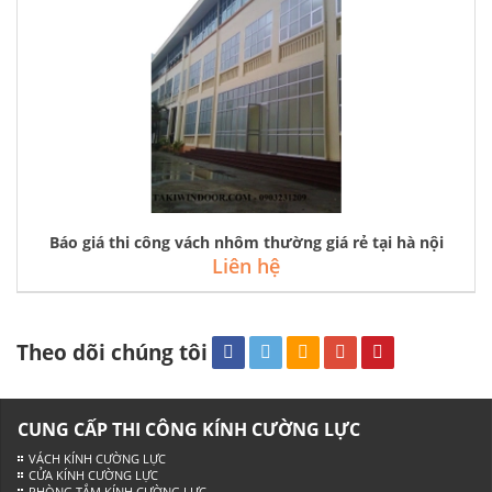
Báo giá thi công vách nhôm thường giá rẻ tại hà nội
Liên hệ
Theo dõi chúng tôi
CUNG CẤP THI CÔNG KÍNH CƯỜNG LỰC
VÁCH KÍNH CƯỜNG LỰC
CỬA KÍNH CƯỜNG LỰC
PHÒNG TẮM KÍNH CƯỜNG LỰC