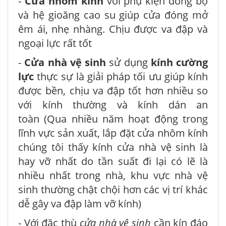
-
Cửa nhôm kính
với phụ kiện đồng bộ
và hệ gioăng cao su giúp cửa đóng mở
êm ái, nhẹ nhàng. Chịu được va đập và
ngoại lực rất tốt
-
Cửa nhà vệ sinh
sử dụng
kính cường
lực
thực sự là giải pháp tối ưu giúp kính
được bền, chịu va đập tốt hơn nhiều so
với kính thường và kính dán an
toàn (Qua nhiều năm hoạt động trong
lĩnh vực sản xuất, lắp đặt cửa nhôm kính
chúng tôi thấy kính cửa nhà vệ sinh là
hay vỡ nhất do tần suất đi lại có lẽ là
nhiều nhất trong nhà, khu vực nhà vệ
sinh thường chật chội hơn các vị trí khác
dễ gây va đập làm vỡ kính)
- Với đặc thù
cửa nhà vệ sinh
cần kín đáo