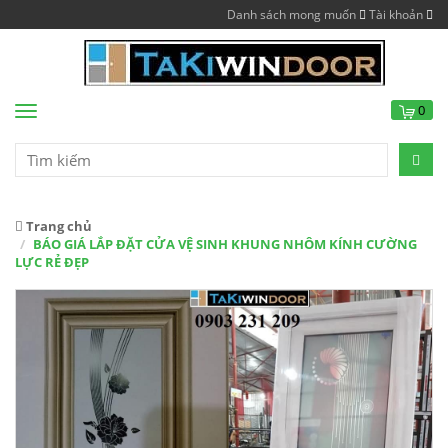
Danh sách mong muốn
Tài khoản
0
Menu
Trang chủ
BÁO GIÁ LẮP ĐẶT CỬA VỆ SINH KHUNG NHÔM KÍNH CƯỜNG
LỰC RẺ ĐẸP