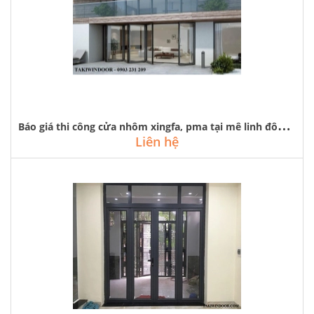
B
áo giá thi công cửa nhôm xingfa, pma tại mê linh đông anh từ liêm
Liên hệ