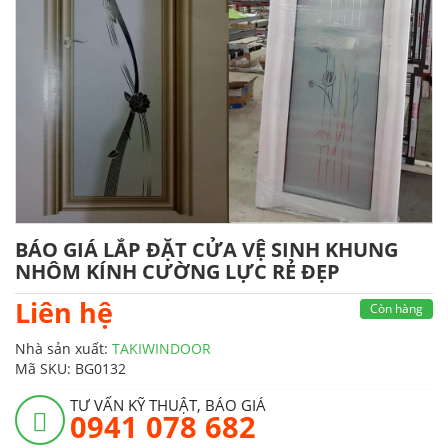
BÁO GIÁ LẮP ĐẶT CỬA VỆ SINH KHUNG
NHÔM KÍNH CƯỜNG LỰC RẺ ĐẸP
Liên hệ
Còn hàng
Nhà sản xuất:
TAKIWINDOOR
Mã SKU:
BG0132
TƯ VẤN KỸ THUẬT, BÁO GIÁ
0941 078 682