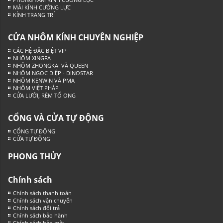
MÁI KÍNH CƯỜNG LỰC
KÍNH TRANG TRÍ
CỬA NHÔM KÍNH CHUYÊN NGHIỆP
CÁC HỆ ĐẶC BIỆT VIP
NHÔM XINGFA
NHÔM ZHONGKAI VÀ QUEEN
NHÔM NGỌC DIỆP - DINOSTAR
NHÔM KENWIN VÀ PMA
NHÔM VIỆT PHÁP
CỬA LƯỚI, RÈM TỔ ONG
CỔNG VÀ CỬA TỰ ĐỘNG
CỔNG TỰ ĐỘNG
CỬA TỰ ĐỘNG
PHONG THỦY
Chính sách
Chính sách thanh toán
Chính sách vận chuyển
Chính sách đổi trả
Chính sách bảo hành
Chính sách bảo mật