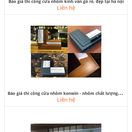
Báo giá thi công cửa nhôm kính vân gỗ rẻ, đẹp tại hà nội
Liên hệ
B
áo giá thi công cửa nhôm kenwin - nhôm chất lượng thật của người nhật
Liên hệ