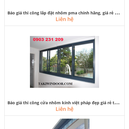
B
áo giá thi công lắp đặt nhôm pma chính hãng, giá rẻ tại hà nội
Liên hệ
B
áo giá thi công cửa nhôm kính việt pháp đẹp giá rẻ tại hà nội
Liên hệ