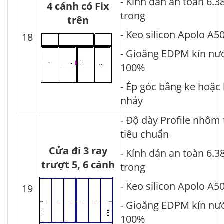
- Kính dán an toàn 6.3
4 cánh có Fix
trong
trên
- Keo silicon Apolo A5
18
- Gioăng EDPM kín nư
100%
- Ép góc bằng ke hoặc
nhảy
- Độ dày Profile nhôm
tiêu chuẩn
Cửa đi 3 ray
- Kính dán an toàn 6.3
trượt 5, 6 cánh
trong
- Keo silicon Apolo A5
19
- Gioăng EDPM kín nư
100%