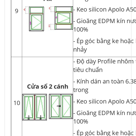
- Keo silicon Apolo A5
9
- Gioăng EDPM kín nư
100%
- Ép góc bằng ke hoặc
nhảy
- Độ dày Profile nhôm
tiêu chuẩn
- Kính dán an toàn 6.3
Cửa sổ 2 cánh
trong
- Keo silicon Apolo A5
10
- Gioăng EDPM kín nư
100%
- Ép góc bằng ke hoặc