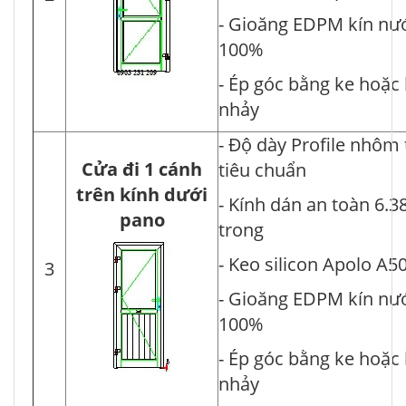
- Gioăng EDPM kín nư
100%
- Ép góc bằng ke hoặc
nhảy
- Độ dày Profile nhôm
Cửa đi 1 cánh
tiêu chuẩn
trên kính dưới
- Kính dán an toàn 6.3
pano
trong
- Keo silicon Apolo A5
3
- Gioăng EDPM kín nư
100%
- Ép góc bằng ke hoặc
nhảy