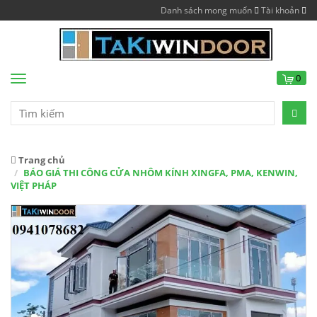
Danh sách mong muốn
Tài khoản
0
Menu
Trang chủ
BÁO GIÁ THI CÔNG CỬA NHÔM KÍNH XINGFA, PMA, KENWIN,
VIỆT PHÁP