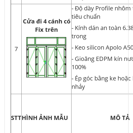
- Độ dày Profile nhôm
tiêu chuẩn
Cửa đi 4 cánh có
- Kính dán an toàn 6.3
Fix trên
trong
- Keo silicon Apolo A5
7
- Gioăng EDPM kín nư
100%
- Ép góc bằng ke hoặc
nhảy
STT
HÌNH ẢNH MẪU
MÔ T