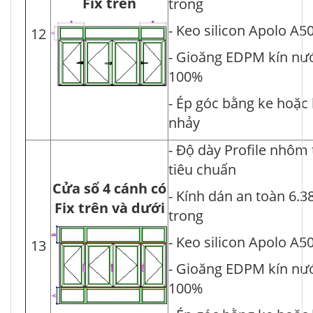
Fix trên
trong
- Keo silicon Apolo A5
12
- Gioăng EDPM kín nư
100%
- Ép góc bằng ke hoặc
nhảy
- Độ dày Profile nhôm
tiêu chuẩn
Cửa sổ 4 cánh có
- Kính dán an toàn 6.3
Fix trên và dưới
trong
- Keo silicon Apolo A5
13
- Gioăng EDPM kín nư
100%