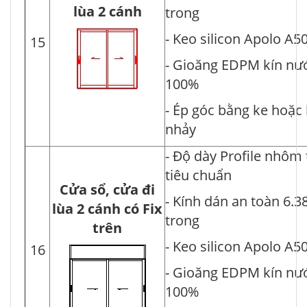
lùa 2 cánh
trong
- Keo silicon Apolo A5
15
- Gioăng EDPM kín nư
100%
- Ép góc bằng ke hoặc
nhảy
- Độ dày Profile nhôm
tiêu chuẩn
Cửa sổ, cửa đi
- Kính dán an toàn 6.3
lùa 2 cánh có Fix
trong
trên
- Keo silicon Apolo A5
16
- Gioăng EDPM kín nư
100%