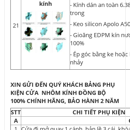
kính
- Kính dán an toàn 6.3
trong
- Keo silicon Apolo A5
21
- Gioăng EDPM kín nư
100%
- Ép góc bằng ke hoặc
nhảy
XIN GỬI ĐẾN QUÝ KHÁCH BẢNG PHỤ
KIỆN CỬA NHÔM KÍNH ĐỒNG BỘ
100% CHÍNH HÃNG, BẢO HÀNH 2 NĂM
STT
CHI TIẾT PHỤ KIỆN
A
1
Cửa đi mở quay 1 cánh, bản lề 3 cái, kh