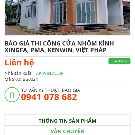
BÁO GIÁ THI CÔNG CỬA NHÔM KÍNH
XINGFA, PMA, KENWIN, VIỆT PHÁP
Liên hệ
Còn hàng
Nhà sản xuất:
TAKIWINDOOR
Mã SKU:
BG0024
TƯ VẤN KỸ THUẬT, BÁO GIÁ
0941 078 682
THÔNG TIN SẢN PHẨM
VẬN CHUYỂN