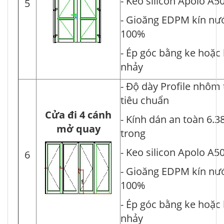
- Keo silicon Apolo A5
5
- Gioăng EDPM kín nư
100%
- Ép góc bằng ke hoặc
nhảy
- Độ dày Profile nhôm
tiêu chuẩn
Cửa đi 4 cánh
- Kính dán an toàn 6.3
mở quay
trong
- Keo silicon Apolo A5
6
- Gioăng EDPM kín nư
100%
- Ép góc bằng ke hoặc
nhảy